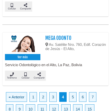
Celular
Compartir
MEGA ODONTO
Av. Satélite Nro. 760, Edif. Corazón
de Jesús - El Alto,
Ver más
Servicio Odontológico en el Alto, La Paz, Bolivia
Teléfono
Celular
Compartir
«
Anterior
1
2
3
4
5
6
7
8
9
10
11
12
13
14
15