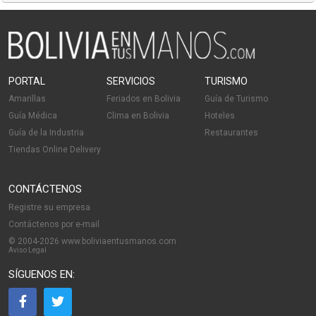
PORTAL
SERVICIOS
TURISMO
Amarillas
Feriados en Bolivia
Guía de Turismo
Guía Médica
Clima en Bolivia
Hoteles
Guía de la Industria
Restaurantes
Tiendas Online Delivery
CONTÁCTENOS
Registre su empresa
Contáctenos por e-mail
© 2004-2026 www.boliviaentusmanos.com
Aviso Legal
SÍGUENOS EN: