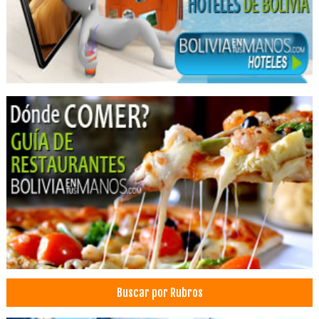
Odontología Estética
Ortodoncia
Odontología
Clínicas Odontológicas
Insumos Dentales
Médicos Odontólogos Pediatras
Médicos Odontólogos
Prótesis Dentales
Centros Médicos
Salud: Centros Médicos
Odontopediatría
Buscar por Rubros