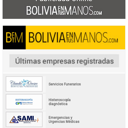
Servicios Funerarios
Histeroscopía
diagnóstica
Emergencias y
Urgencias Médicas