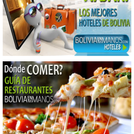
Odontología
Endoscopías
Ecografías
Médicos Cirugía Gastroenterológica
Médicos Ecografistas
Médicos Gastroenterólogos
Centros Médicos
Salud: Centros Médicos
Médicos Acupunturistas
Médicos Homeópatas
Médicos Terapeutas del Dolor
Médicos Odontólogos Pediatras
Odontología Estética
Ortodoncia
Clínicas particulares
Clínicas Privadas