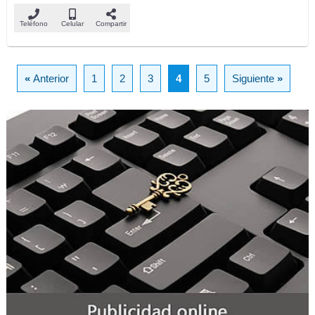
Teléfono
Celular
Compartir
«
Anterior
1
2
3
4
5
Siguiente
»