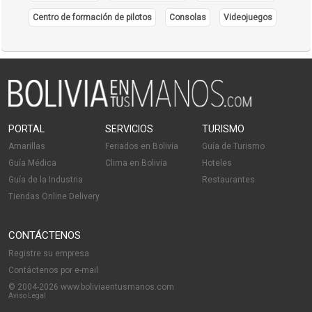
Centro de formación de pilotos
Consolas
Videojuegos
PORTAL
SERVICIOS
TURISMO
Amarillas
Feriados en Bolivia
Guía de Turismo
Guía Médica
Clima en Bolivia
Hoteles
Guía de la Industria
Restaurantes
Tiendas Online Delivery
CONTÁCTENOS
Registre su empresa
Contáctenos por e-mail
© 2004-2026 www.boliviaentusmanos.com
Aviso Legal