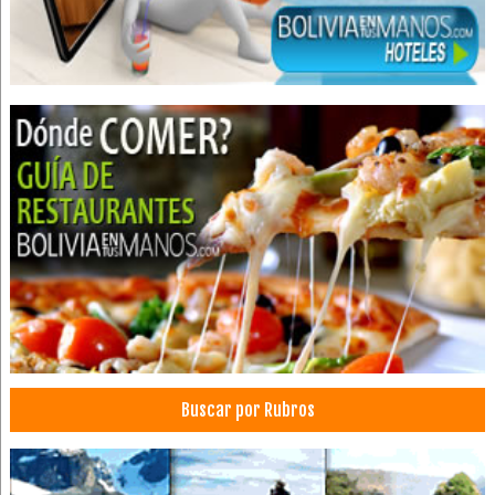
Hoteles
Apart Hoteles
Eventos
Convenciones
Centro de Convenciones
Hotels
Ingeniería industrial
Profesionales
Institutos de Profesionalización
Institutos de Capacitación
Centros Educativos
Fundaciones
Buscar por Rubros