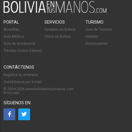
PORTAL
SERVICIOS
TURISMO
Amarillas
Feriados en Bolivia
Guía de Turismo
Guía Médica
Clima en Bolivia
Hoteles
Guía de la Industria
Restaurantes
Tiendas Online Delivery
CONTÁCTENOS
Registre su empresa
Contáctenos por e-mail
© 2004-2026 www.boliviaentusmanos.com
Aviso Legal
SÍGUENOS EN: