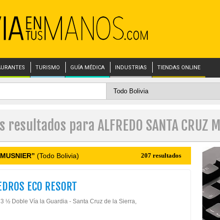
AURANTES
TURISMO
GUÍA MÉDICA
INDUSTRIAS
TIENDAS ONLINE
es resultados para ALFREDO SANTA CRUZ 
 MUSNIER”
(Todo Bolivia)
207 resultados
EDROS ECO RESORT
3 ½ Doble Vía la Guardia - Santa Cruz de la Sierra,