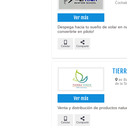
Cochab
Ver más
Despega hacia tu sueño de volar en nu
convertirte en piloto!
Celular
Compartir
TIERR
av. Ba
de la Si
Ver más
Venta y distribución de productos natu
Celular
Compartir