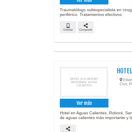
Traumatólogo subespecialista en cirugí
periférico. Tratamientos efectivos.
Celular
Compartir
HOTEL
HOTEL ECO RESORT
Estan
BIOTERMAL AGUAS
Cruz, P
CALIENTES
Ver más
Hotel en Aguas Calientes, Roboré, San
de aguas calientes más importante y 