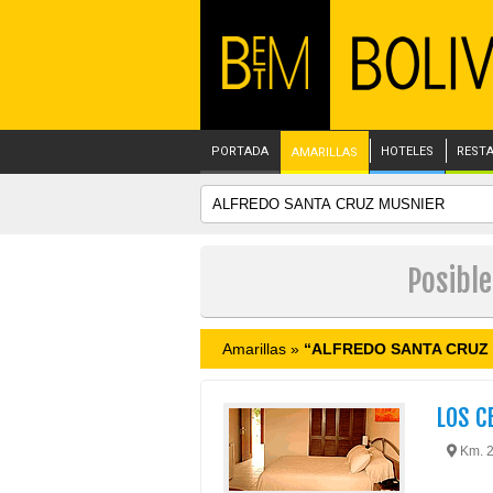
PORTADA
HOTELES
REST
AMARILLAS
Posibl
Amarillas »
“ALFREDO SANTA CRUZ
LOS C
Km. 2