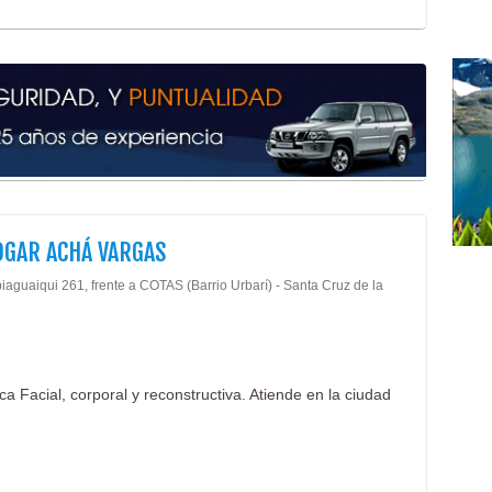
Medi
Ciru
Biop
Ciru
Ciru
Cent
Ciru
Ciru
Ciru
Esté
DGAR ACHÁ VARGAS
Glút
iaguaiqui 261, frente a COTAS (Barrio Urbarí) - Santa Cruz de la
Lipo
Lipo
Médi
Rep
Rino
ica Facial, corporal y reconstructiva. Atiende en la ciudad
Abo
Ases
Asis
Cons