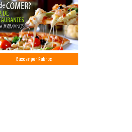
a Terrestre
anzas
anzas Nacionales
icio de Carga y Transporte
sporte Refrigerado
sporte de Carga Nacional
sporte de carga terrestre
ros Educativos
Buscar por Rubros
elas de aviación
ro de formación de pilotos
ela de pilotos
demias
uctos Naturales
uctos de Cosmética
te Natural
te de Coco
te de Almendra
te de Sésamo
te de Ricino