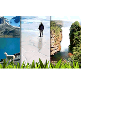
camentos Naturales
janos plásticos
lastía de glúteos
gía Plástica
gía Estética
ros de Estética Corporal
gia Plástica / Estética
gías de Nariz
gía de párpados
tica Corporal
eos
escultura laser
succión
cos Cirujanos Plásticos, Estéticos y
aradores
plastia
gados
oramiento Jurídico Legal
tencia Legal
ultores Jurídicos