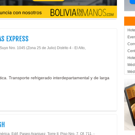
Hote
AS EXPRESS
Eve
Con
uyo Nro. 1045 (Zona 25 de Julio) Distrito 4 - El Alto,
Cent
Hote
Médi
Médi
tica. Transporte refrigerado interdepartamental y de larga
End
Colo
Médi
Tran
Aero
Líne
Tran
GH
Vue
érica, Edif. Paseo Aranjuez, Torre II, Piso Nro. 7, Of. 711. -
Tran