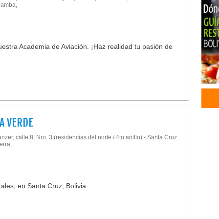
amba,
Carg
Mud
Mud
Serv
estra Academia de Aviación. ¡Haz realidad tu pasión de
Tran
Tran
Tran
Cent
Escu
Cent
A VERDE
Escu
Aca
nzer, calle 8, Nro. 3 (residencias del norte / 4to anillo) - Santa Cruz
erra,
Prod
Prod
Acei
Acei
rales, en Santa Cruz, Bolivia
Acei
Acei
Acei