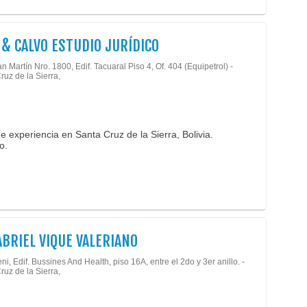
Dere
Dere
Estu
 & CALVO ESTUDIO JURÍDICO
Juic
n Martín Nro. 1800, Edif. Tacuaral Piso 4, Of. 404 (Equipetrol) -
Juic
ruz de la Sierra,
Liti
Proc
Proc
 experiencia en Santa Cruz de la Sierra, Bolivia.
Quie
o.
Ases
Ciru
Micr
Médi
Médi
Agua
ABRIEL VIQUE VALERIANO
Hote
Hote
ni, Edif. Bussines And Health, piso 16A, entre el 2do y 3er anillo. -
ruz de la Sierra,
Rest