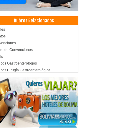
Rubros Relacionados
les
ntos
venciones
ro de Convenciones
ls
cos Gastroenterólogos
cos Cirugía Gastroenterológica
oscopías
proctología Endoscopía
cos Cirugía Digestiva y Laparoscópica
sporte Aéreo
líneas
as Aéreas
sporte Turístico
los
sporte de Pasajeros