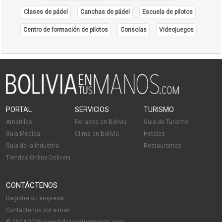
Productos Naturales
Clases de pádel
Canchas de pádel
Escuela de pilotos
Laboratorios Farmacéuticos
Centro de formación de pilotos
Consolas
Videojuegos
PORTAL
SERVICIOS
TURISMO
Amarillas
Feriados en Bolivia
Guía de Turismo
Guía Médica
Clima en Bolivia
Hoteles
Guía de la Industria
Restaurantes
Tiendas Online Delivery
CONTÁCTENOS
Registre su empresa
Contáctenos por e-mail