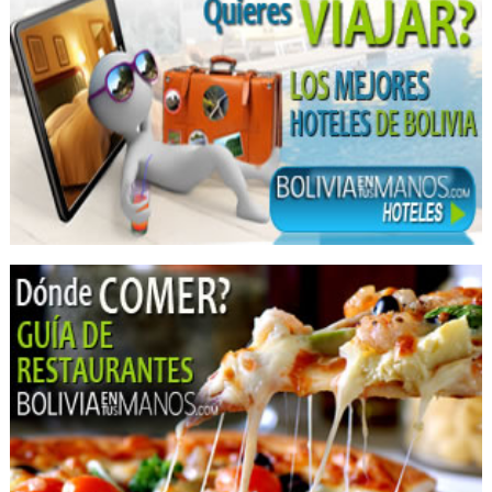
Operadores Turisticos
Turismo
Barbería
Cosmetología
Cortes de cabello
Estilistas
Peluquerías
Hoteles
Hotels
Artículos para el Hogar
Adornos para el hogar
Cortinas y Persianas
Decoración de cortinas
Decoración de Interiores
Diseño de Interiores
Decoraciones