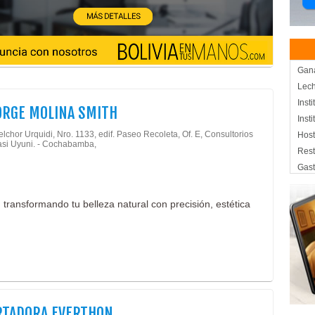
Gan
Lech
Inst
ORGE MOLINA SMITH
Inst
lchor Urquidi, Nro. 1133, edif. Paseo Recoleta, Of. E, Consultorios
Host
casi Uyuni. - Cochabamba,
Rest
Gas
Rest
Pesc
 transformando tu belleza natural con precisión, estética
Rest
Host
Serv
Médi
Rep
Impo
Aloj
RTADORA EVERTHON