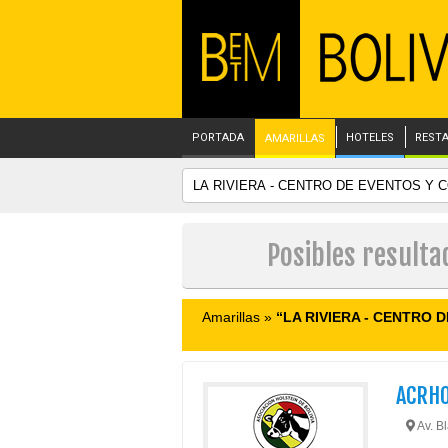
PORTADA
HOTELES
REST
AMARILLAS
Posibles result
Amarillas »
“LA RIVIERA - CENTRO
ACRH
Av. B