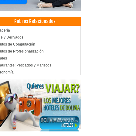
Rubros Relacionados
adería
e y Derivados
itutos de Computación
itutos de Profesionalización
ales
aurantes: Pescados y Mariscos
tronomía
aurantes
ados y Mariscos
aurantes: Comida Criolla
el
icios de Gastronomía
cos Cirujanos Plásticos, Estéticos y
aradores
rtaciones
amientos