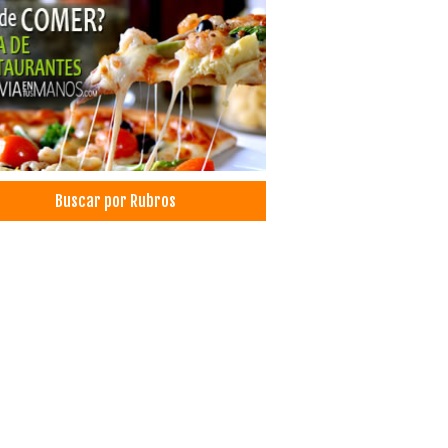
pedajes
cina Alternativa
d Integral
erzo Familiar
es a la Parrilla
ida Nacional
os típicos
les
ls
Buscar por Rubros