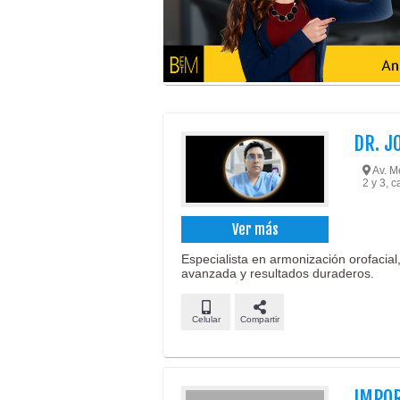
DR. J
Av. Me
2 y 3, 
Ver más
Especialista en armonización orofacial,
avanzada y resultados duraderos.
Celular
Compartir
IMPO