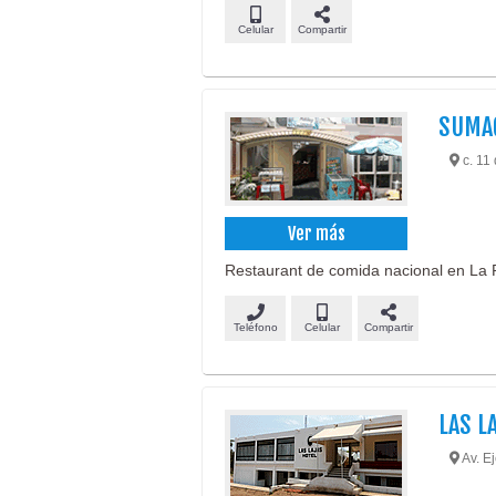
Celular
Compartir
SUMA
c. 11
Ver más
Restaurant de comida nacional en La P
Teléfono
Celular
Compartir
LAS L
Av. Ej