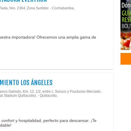
Hos
ñada, Nro. 2364, Zona Surtidor. - Cochabamba,
Medi
Salu
Almu
Carn
nuestra importadora! Ofrecemos una amplia gama de
Com
Plat
Hote
Hote
MIENTO LOS ÁNGELES
lanco Galindo, Km. 12, 1/2, entre c. Soruco y Fructuoso Mercado.
al Stadium Quillacollo). - Quillacollo,
confort y hospitalidad, perfecto para descansar. ¡Te
dable!