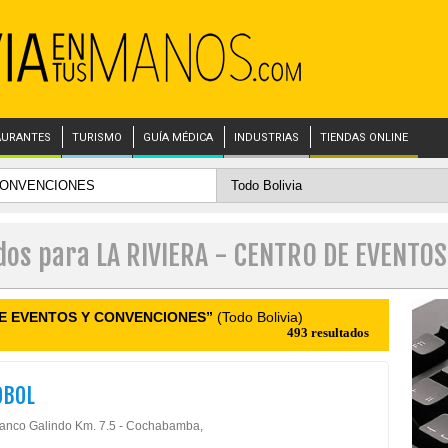
AURANTES
TURISMO
GUÍA MÉDICA
INDUSTRIAS
TIENDAS ONLINE
ados para LA RIVIERA - CENTRO DE EVENTO
 DE EVENTOS Y CONVENCIONES”
(Todo Bolivia)
493 resultados
OBOL
lanco Galindo Km. 7.5 - Cochabamba,