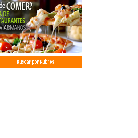
zado de muebles
es para Cortinas
inas y Persianas
ño de Interiores
ed Sintético
nicación Estratégica
unicación
nicación Corporativa
Buscar por Rubros
tos y Comunicación
nizador de eventos sociales
ucción de Eventos
paganda
icidad
ucción Audiovisual
narios
ultores de Planificación Estratégica
nistración, Asesores en
gía Estética
gia Plástica / Estética