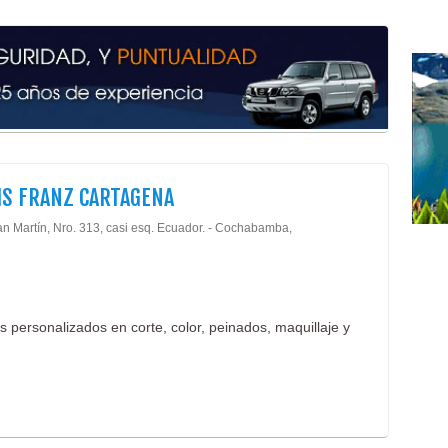
Dent
Elim
Cent
Cent
Esté
Medi
Odon
Esté
IS FRANZ CARTAGENA
Cons
Barb
an Martín, Nro. 313, casi esq. Ecuador. - Cochabamba,
Pelu
Salo
Alfo
Esp
s personalizados en corte, color, peinados, maquillaje y
Impo
Lav
Piso
Piso
Past
Ferr