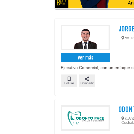
JORG
Av. Ir
Ver más
Ejecutivo Comercial, con un enfoque sie
Celular
Compartir
ODONT
c. Ant
Cochab