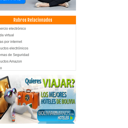
Rubros Relacionados
rcio electrónico
da virtual
as por internet
uctos electrónicos
emas de Seguridad
ductos Amazon
io
culos para el Hogar
sorios para el Hogar
nos para el hogar
ración de Interiores
oraciones
rial para Decoraciones
ración con alfombras americanas
ribuidora de telas
ración de cortinas