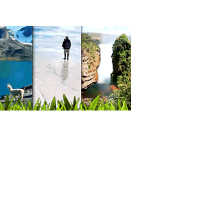
istas
inación de arrugas
ro Médico de Estética
ros de Estética Corporal
tica capilar
cina Estética
tología Estética
tica Dental
ultorio Dental
ería
querías
nes de Belleza
mbras
ejos
rtaciones
amanos
 sintético
s Flotantes
o sintético
eterías