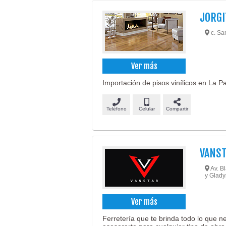
JORGI
c. San
Ver más
Importación de pisos vinílicos en La Pa
Teléfono
Celular
Compartir
VANST
Av. Bl
y Glad
Ver más
Ferretería que te brinda todo lo que 