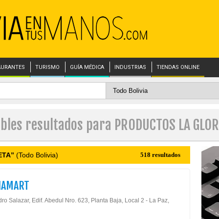
AURANTES
TURISMO
GUÍA MÉDICA
INDUSTRIAS
TIENDAS ONLINE
ibles resultados para PRODUCTOS LA GLOR
ETA”
(Todo Bolivia)
518 resultados
IAMART
ro Salazar, Edif. Abedul Nro. 623, Planta Baja, Local 2 - La Paz,