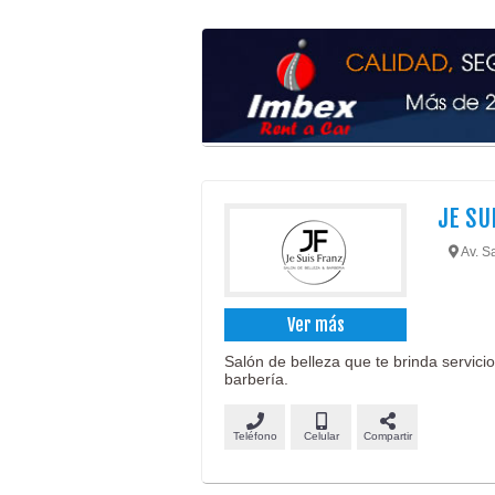
JE SU
Av. S
Ver más
Salón de belleza que te brinda servicio
barbería.
Teléfono
Celular
Compartir