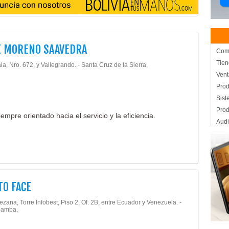
E MORENO SAAVEDRA
Come
Tien
ala, Nro. 672, y Vallegrando. - Santa Cruz de la Sierra,
Vent
Prod
Sist
Pro
mpre orientado hacia el servicio y la eficiencia.
Aud
Artí
Acce
Ador
Deco
Dec
O FACE
Mate
ezana, Torre Infobest, Piso 2, Of. 2B, entre Ecuador y Venezuela. -
Deco
amba,
Dist
Deco