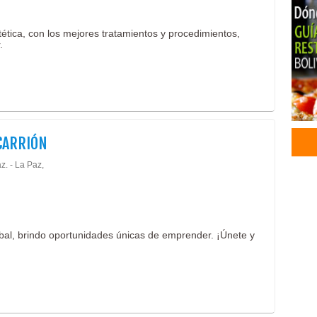
Tapi
Riel
ética, con los mejores tratamientos y procedimientos,
.
Cort
Dise
Césp
Comu
Com
Comu
CARRIÓN
Even
Orga
z. - La Paz,
Prod
Pro
Publ
Prod
al, brindo oportunidades únicas de emprender. ¡Únete y
Semi
Cons
Admi
Ciru
Ciru