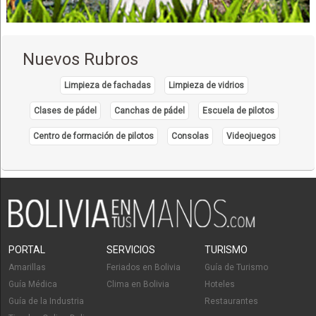
Nuevos Rubros
Limpieza de fachadas
Limpieza de vidrios
Clases de pádel
Canchas de pádel
Escuela de pilotos
Centro de formación de pilotos
Consolas
Videojuegos
PORTAL
SERVICIOS
TURISMO
Amarillas
Feriados en Bolivia
Guía de Turismo
Guía Médica
Clima en Bolivia
Hoteles
Guía de la Industria
Restaurantes