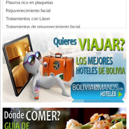
Plasma rico en plaquetas
Rejuvenecimiento facial
Tratamientos con Láser
Tratamientos de rejuvenecimiento facial
Importaciones
Profesionales
Estética Integral
Estética Corporal
Médico estético
Médicos Cirujanos Generales y Laparoscópicos
Reconstrucción capilar
Tratamiento capilar