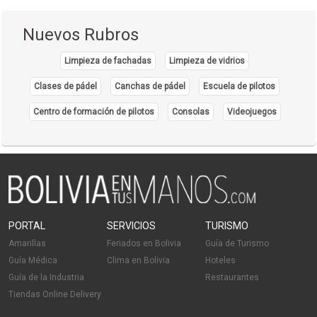
Nuevos Rubros
Limpieza de fachadas
Limpieza de vidrios
Clases de pádel
Canchas de pádel
Escuela de pilotos
Centro de formación de pilotos
Consolas
Videojuegos
PORTAL
SERVICIOS
TURISMO
Amarillas
Feriados en Bolivia
Guía de Turismo
Guía Médica
Clima en Bolivia
Hoteles
Guía de la Industria
Restaurantes
Tiendas Online Delivery