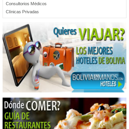
Consultorios Médicos
Clínicas Privadas
Clínicas particulares
Laboratorios Clínicos
Laboratorios de Análisis Clínicos
Medicina Estética
Plasma rico en plaquetas
Consultorio Dental
Odontología Integral
Odontología Estética
Odontología
Centro médico especializado en diagnóstico
Cirugía articular cadera y rodilla
Médicos Traumatólogos
Médicos Ortopedistas
Ortopedias