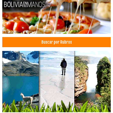
Rehabilitación
Hoteles
Eventos
Convenciones
Centro de Convenciones
Hotels
Buscar por Rubros
Importación de Insumos Dentales
Insumos Dentales
Insumos odontológicos
Material de Implantología
Material de Ortodoncia
Odontología: Equipos, Materiales
Implantología Dental
Médicos Odontólogos
Ortodoncia
Cirujano dental