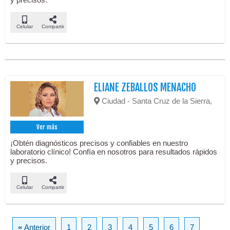
Celular
Compartir
ELIANE ZEBALLOS MENACHO
Ciudad - Santa Cruz de la Sierra,
Ver más
¡Obtén diagnósticos precisos y confiables en nuestro
laboratorio clínico! Confía en nosotros para resultados rápidos
y precisos.
Celular
Compartir
«
Anterior
1
2
3
4
5
6
7