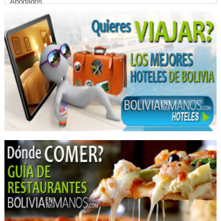
Abogados
Avalúos y Peritajes
Consultoras, Empresas
Contadores
Estudios juridicos
Servicios Contables y Consultoría
Consultores Contables
Laboratorios Clínicos