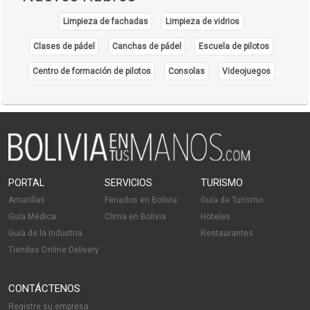
Limpieza de fachadas
Limpieza de vidrios
Clases de pádel
Canchas de pádel
Escuela de pilotos
Centro de formación de pilotos
Consolas
Videojuegos
PORTAL
SERVICIOS
TURISMO
Amarillas
Feriados en Bolivia
Guía de Turismo
Guía Médica
Clima en Bolivia
Hoteles
Guía de la Industria
Restaurantes
Tiendas Online Delivery
CONTÁCTENOS
Registre su empresa