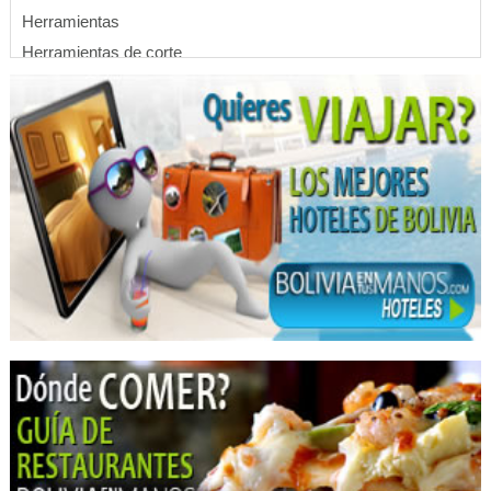
Herramientas
Herramientas de corte
Herrajes
Herramientas de jardinería
Ambulancias
Centro médico especializado en diagnóstico
Ecografías
Auxilio Médico
Inyectables
Fabricas de Muebles
Industria de Muebles
Muebles para Dormitorio
Muebles para niños
Mueblerías
Muebles de Oficina
Muebles Metálicos