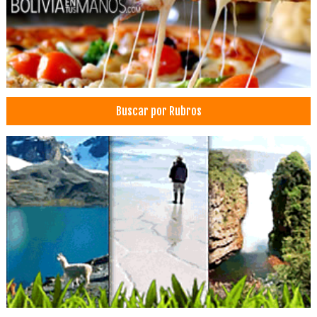
Muebles de Melamina
Muebles de Cocina
Muebles
Cirujanos plásticos
Cirugía Plástica
Buscar por Rubros
Cirugía Estética
Cirugia Plástica / Estética
Cirugías de Nariz
Médicos Cirujanos Plásticos, Estéticos y Reparadores
Médicos Alergólogos
Médicos Pediatras
Ginecología
Médicos Ginecólogos y Obstetras
Médico ginecólogo
Universidades
Universidades privadas