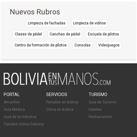
Cirugía de cráneo
Nuevos Rubros
Médico Cirujano
Médicos Veterinarios
Limpieza de fachadas
Limpieza de vidrios
Clases de pádel
Canchas de pádel
Escuela de pilotos
Centro de formación de pilotos
Consolas
Videojuegos
PORTAL
SERVICIOS
TURISMO
Amarillas
Feriados en Bolivia
Guía de Turismo
Guía Médica
Clima en Bolivia
Hoteles
Guía de la Industria
Restaurantes
Tiendas Online Delivery