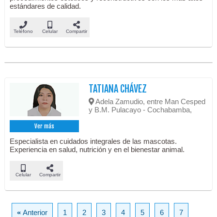
estándares de calidad.
Teléfono
Celular
Compartir
TATIANA CHÁVEZ
Adela Zamudio, entre Man Cesped
y B.M. Pulacayo - Cochabamba,
Ver más
Especialista en cuidados integrales de las mascotas.
Experiencia en salud, nutrición y en el bienestar animal.
Celular
Compartir
«
Anterior
1
2
3
4
5
6
7