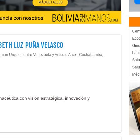
Cent
Ecog
BETH LUZ PUÑA VELASCO
Gine
Labo
rmán Urquidi, entre Venezuela y Aniceto Arce - Cochabamba,
Salu
Salu
Médi
Médi
Clín
Cons
macéutica con visión estratégica, innovación y
Eme
Salu
Far
Medi
Salu
Clín