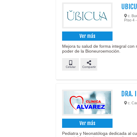
UBICU
c. Bu
Piso 4
Ver más
Mejora tu salud de forma integral con 
poder de la Bioneuroemoción.
Celular
Compartir
DRA. 
c. Car
Ver más
Pediatra y Neonatóloga dedicada al cui