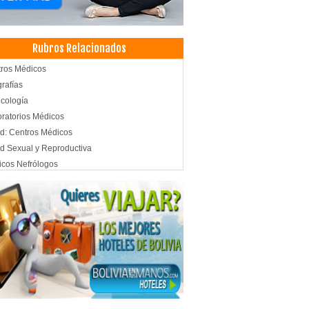
Rubros Relacionados
ros Médicos
rafías
cología
ratorios Médicos
d: Centros Médicos
d Sexual y Reproductiva
cos Nefrólogos
cos Pediatras
icas particulares
ultorios Médicos
rgencias
d: Clínicas
macias
cina Alternativa
d Integral
icas Privadas