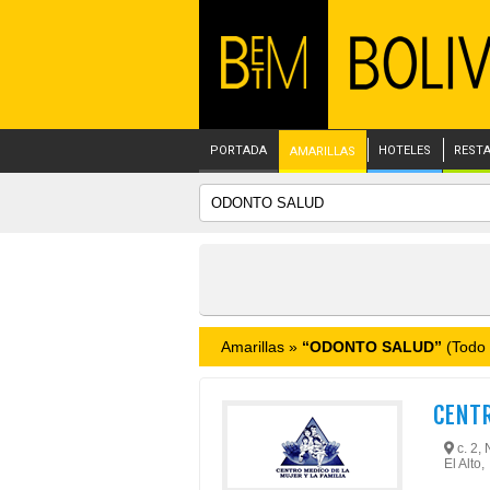
PORTADA
HOTELES
REST
AMARILLAS
Amarillas »
“ODONTO SALUD”
(Todo 
CENTR
c. 2, 
El Alto,