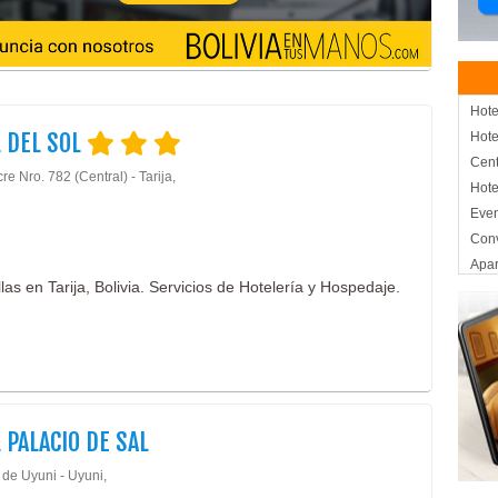
Hote
 DEL SOL
Hote
Cent
re Nro. 782 (Central) - Tarija,
Hote
Eve
Con
Apar
llas en Tarija, Bolivia. Servicios de Hotelería y Hospedaje.
SPA
Salo
Hos
Hote
Hote
Hote
 PALACIO DE SAL
 de Uyuni - Uyuni,