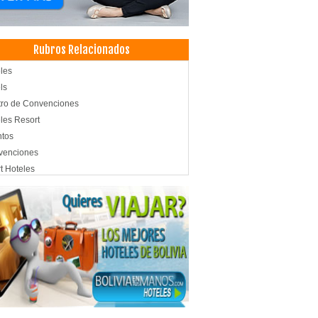
Rubros Relacionados
les
ls
ro de Convenciones
les Resort
ntos
venciones
t Hoteles
nes de Eventos
pedajes
les de Sal
les en el Salar de Uyuni
lería