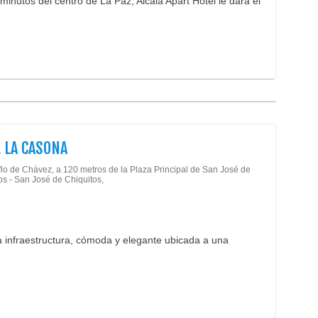
minutos del centro de La Paz, Alcalá Apart Hotel le dará el
 LA CASONA
flo de Chávez, a 120 metros de la Plaza Principal de San José de
os - San José de Chiquitos,
 infraestructura, cómoda y elegante ubicada a una