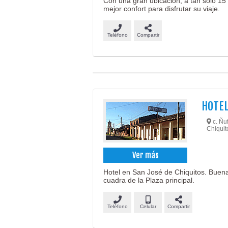
Con una gran ubicación, a tan solo 15 
mejor confort para disfrutar su viaje.
Teléfono
Compartir
HOTEL
c. Ñu
Chiquit
Ver más
Hotel en San José de Chiquitos. Buena
cuadra de la Plaza principal.
Teléfono
Celular
Compartir