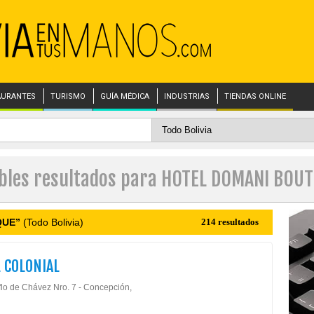
AURANTES
TURISMO
GUÍA MÉDICA
INDUSTRIAS
TIENDAS ONLINE
ibles resultados para HOTEL DOMANI BOUT
QUE”
(Todo Bolivia)
214 resultados
 COLONIAL
flo de Chávez Nro. 7 - Concepción,