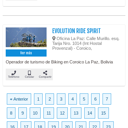
EVOLUTION RIDE SPIRIT
Oficina La Paz: Calle Murillo. esq.
Tarija Nro. 1014 (Int Hostal
Provenzal) - Coroico,
Ver más
Operador de turismo de Biking en Coroico La Paz, Bolivia
Teléfono
Celular
Compartir
«
Anterior
1
2
3
4
5
6
7
8
9
10
11
12
13
14
15
16
17
18
19
20
21
22
23