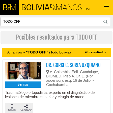
Togg
navi
Posibles resultados para TODO OFF
Amarillas »
“TODO OFF”
(Todo Bolivia)
406 resultados
DR. GORKI C. SORIA UZQUIANO
c. Colombia, Edif. Guadalupe,
BIOMED, Piso 4, Of. 1. (Por
ascensor), esq. 16 de Julio. -
Cochabamba,
Ver más
Traumatólogo ortopedista, experto en el diagnóstico de
lesiones de miembro superior y cirugía de mano.
Celular
Compartir