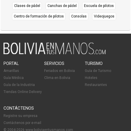
Clases de pádel
Canchas de pádel
Escuela de pilotos
Centro de formación de pilotos
Consolas
Videojuegos
PORTAL
SERVICIOS
TURISMO
Amarillas
Feriados en Bolivia
Guía de Turismo
Guía Médica
Clima en Bolivia
Hoteles
Guía de la Industria
Restaurantes
Tiendas Online Delivery
CONTÁCTENOS
Registre su empresa
Contáctenos por e-mail
© 2004-2026 www.boliviaentusmanos.com