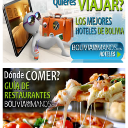
Tuberías de PVC
Profesionales
Granjas avícolas
Impresión Digital
Impresión offset
Almacenaje
Carga Terrestre
Encomiendas
Embalajes
Mudanzas
Mudanzas Nacionales
Servicio de Carga y Transporte
Transporte de Carga Nacional
Transporte Terrestre
Transporte de carga terrestre
Transporte Larga Distancia