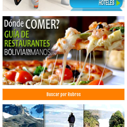
Tratamientos de rejuvenecimiento facial
Tratamientos para la piel
Citología
Laboratorios de Análisis Patológicos
Blanqueamiento Dental
Endodoncia
Limpieza Dental
Odontología Integral
Odontología
Medicina Estética
Medicina Física
Buscar por Rubros
Medicina Familiar
Centros de rehabilitación física y funcional
Consultorios Médicos
Salud: Clínicas
Tratamientos Corporales