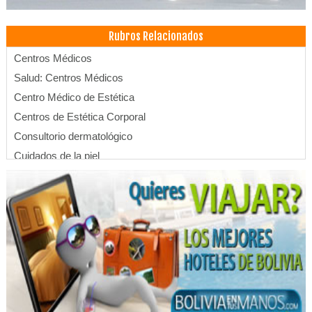
Rubros Relacionados
Centros Médicos
Salud: Centros Médicos
Centro Médico de Estética
Centros de Estética Corporal
Consultorio dermatológico
Cuidados de la piel
Centro médico de la piel
Dermatólogo - Pediatría
Dermatólogos
Limpieza facial
Médicos Cirujanos Pediátricos
Médicos Dermatólogos
Rejuvenecimiento facial
Rellenos faciales