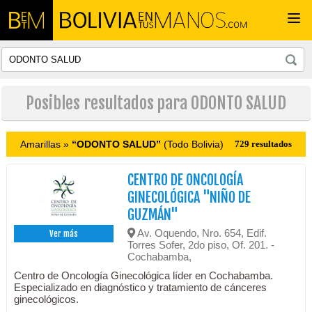
Togg
navi
Posibles resultados para ODONTO SALUD
Amarillas »
“ODONTO SALUD”
(Todo Bolivia)
729 resultados
CENTRO DE ONCOLOGÍA
GINECOLÓGICA "NIÑO DE
GUZMÁN"
Av. Oquendo, Nro. 654, Edif.
Ver más
Torres Sofer, 2do piso, Of. 201. -
Cochabamba,
Centro de Oncología Ginecológica líder en Cochabamba.
Especializado en diagnóstico y tratamiento de cánceres
ginecológicos.