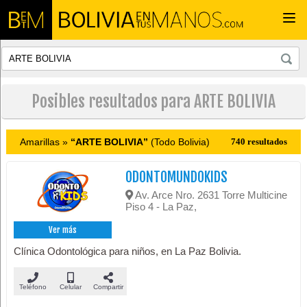
Togg
navi
Posibles resultados para ARTE BOLIVIA
Amarillas »
“ARTE BOLIVIA”
(Todo Bolivia)
740 resultados
ODONTOMUNDOKIDS
Av. Arce Nro. 2631 Torre Multicine
Piso 4 - La Paz,
Ver más
Clínica Odontológica para niños, en La Paz Bolivia.
Teléfono
Celular
Compartir