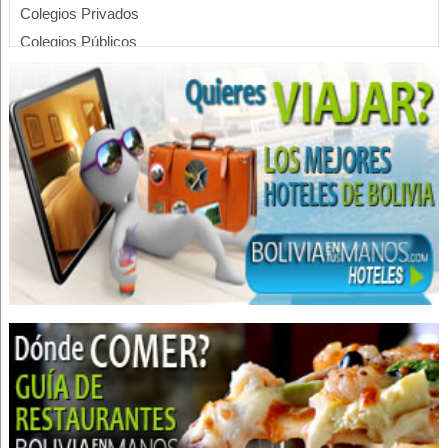
Colegios Privados
Colegios Públicos
Colegios Secundarios
Colegios Particulares
Escuelas Secundarias
Escuelas Primarias
Escuelas Particulares
Escuelas Privadas
Escuelas Públicas
Estilistas
Maquillaje
Maquillaje Profesional
Pintado de Uñas
Pedicure
Hoteles
Hotels