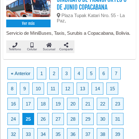
DE JUNIO COPACABANA
Plaza Tupak Katari Nro. 55 - La
Paz,
Ver más
Servicio de MiniBuses, Taxis, Surubis a Copacabana, Bolivia.
Teléfono
Celular
Sucursal
Compartir
«
Anterior
1
2
3
4
5
6
7
8
9
10
11
12
13
14
15
16
17
18
19
20
21
22
23
24
25
26
27
28
29
30
31
32
33
34
35
36
37
38
39