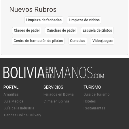
Focos
Nuevos Rubros
Focos LED
Focos Ahorradores
Limpieza de fachadas
Limpieza de vidrios
Iluminación
Clases de pádel
Canchas de pádel
Escuela de pilotos
Importaciones
Centro de formación de pilotos
Consolas
Videojuegos
Placas
Reflectores
Lámparas
Iluminación industrial
Almacenes
Almacenaje
PORTAL
SERVICIOS
TURISMO
Bodegas
Amarillas
Feriados en Bolivia
Guía de Turismo
Galpones
Guía Médica
Clima en Bolivia
Hoteles
Buses
Guía de la Industria
Restaurantes
Tiendas Online Delivery
Encomiendas
Flotas