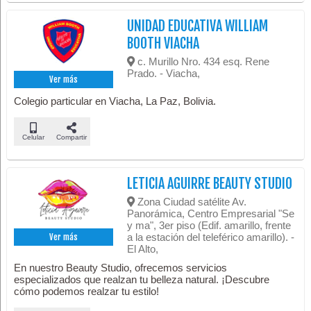
UNIDAD EDUCATIVA WILLIAM
BOOTH VIACHA
c. Murillo Nro. 434 esq. Rene
Prado. - Viacha,
Ver más
Colegio particular en Viacha, La Paz, Bolivia.
Celular
Compartir
LETICIA AGUIRRE BEAUTY STUDIO
Zona Ciudad satélite Av.
Panorámica, Centro Empresarial "Se
y ma", 3er piso (Edif. amarillo, frente
a la estación del teleférico amarillo). -
Ver más
El Alto,
En nuestro Beauty Studio, ofrecemos servicios
especializados que realzan tu belleza natural. ¡Descubre
cómo podemos realzar tu estilo!