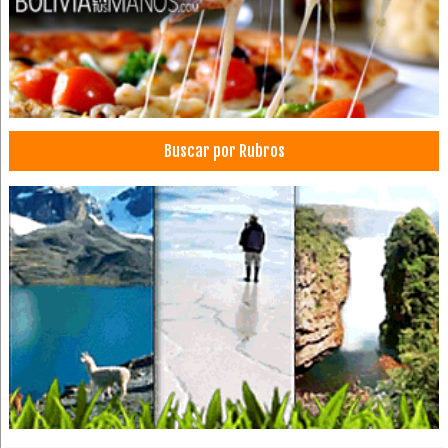
Complejos Turísticos
Turismo Ecológico
Delivery
Restaurantes
Restaurantes: Churrasquerías
Buscar por Rubros
Restaurantes: Comida Criolla
Comida Chuquisaqueña
Blanqueamiento Dental
Consultorio Dental
Estética Dental
Endodoncia
Limpieza Dental
Odontología Estética
Ortodoncia
Periodoncia
Almuerzo Familiar