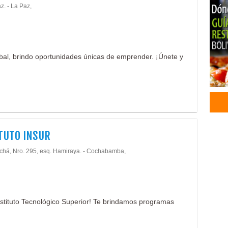
z. - La Paz,
Inst
Inst
Hote
Hote
al, brindo oportunidades únicas de emprender. ¡Únete y
Guía
Impr
Impr
Impr
TUTO INSUR
Achá, Nro. 295, esq. Hamiraya. - Cochabamba,
Instituto Tecnológico Superior! Te brindamos programas