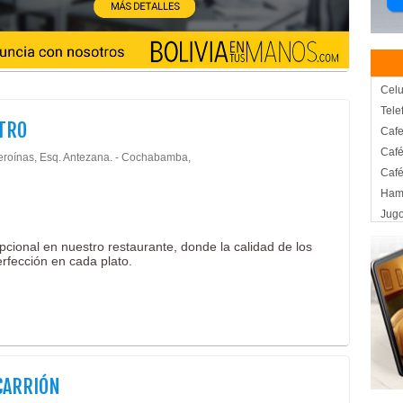
Celu
Tele
TRO
Cafe
Caf
eroínas, Esq. Antezana. - Cochabamba,
Caf
Ham
Jugo
Jug
pcional en nuestro restaurante, donde la calidad de los
Papa
rfección en cada plato.
Host
Turi
Turi
Host
Carn
Past
CARRIÓN
Admi