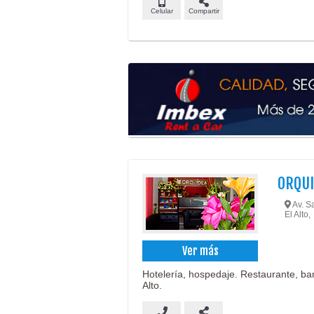
Celular
Compartir
ORQU
Av. Sa
El Alto,
Ver más
Hotelería, hospedaje. Restaurante, ba
Alto.