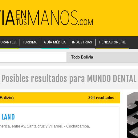
AURANTES
TURISMO
GUÍA MÉDICA
INDUSTRIAS
TIENDAS ONLINE
Posibles resultados para MUNDO DENTAL
olivia)
304 resultados
 LAND
erica, entre Av. Santa cruz y Villaroel. - Cochabamba,