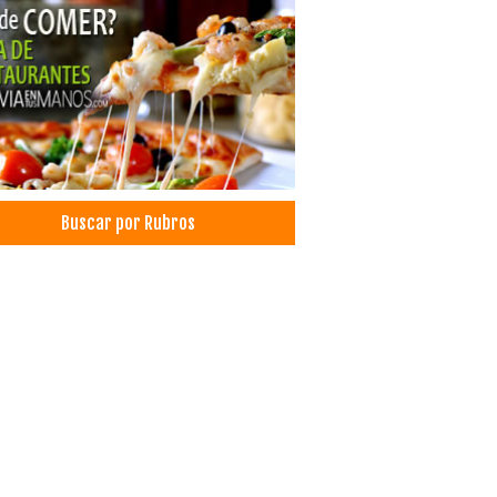
itutos de Computación
itutos de Profesionalización
les
ls
 turístico
esión Digital
esión offset
esión comercial
Buscar por Rubros