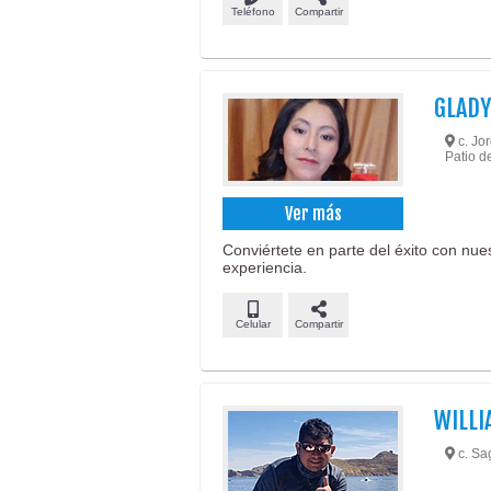
Teléfono
Compartir
GLADY
c. Jor
Patio de
Ver más
Conviértete en parte del éxito con nue
experiencia.
Celular
Compartir
WILLI
c. Sa