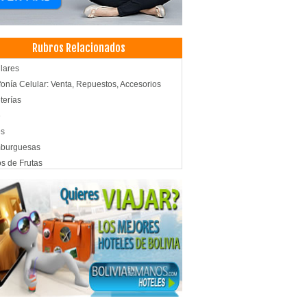
Rubros Relacionados
lares
fonía Celular: Venta, Repuestos, Accesorios
terías
é
és
burguesas
s de Frutas
os, Zumos
s fritas
ales
smo de Aventura
smo Ecológico
el
es a la Parrilla
as
nistración, Asesores en