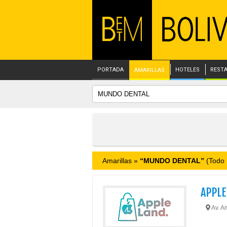
PORTADA
HOTELES
REST
AMARILLAS
Amarillas »
“MUNDO DENTAL”
(Todo B
APPLE
Av. Am