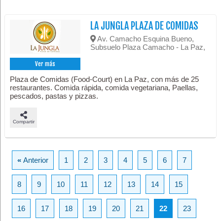
LA JUNGLA PLAZA DE COMIDAS
Av. Camacho Esquina Bueno,
Subsuelo Plaza Camacho - La Paz,
Ver más
Plaza de Comidas (Food-Court) en La Paz, con más de 25
restaurantes. Comida rápida, comida vegetariana, Paellas,
pescados, pastas y pizzas.
Compartir
«
Anterior
1
2
3
4
5
6
7
8
9
10
11
12
13
14
15
16
17
18
19
20
21
22
23