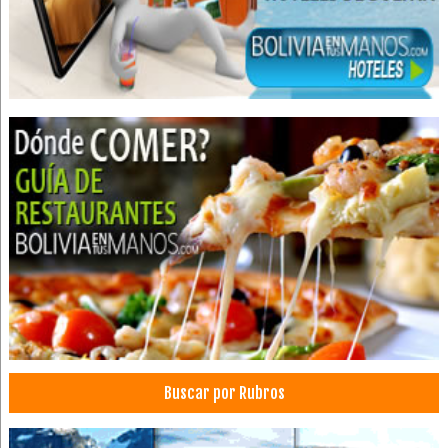
Turismo
Biocentro
Mariposario
Parques
Parque Ecológico
Centro Turístico
Cumpleaños
Eventos Corporativos
Eventos Sociales
Hoteles Boutique
Restaurantes
Turismo de Aventura
Agencias de Viajes y Turismo
Publicidad, Agencias de
Buscar por Rubros
Turismo: Agencias de Viaje
Viajes, Agencias de