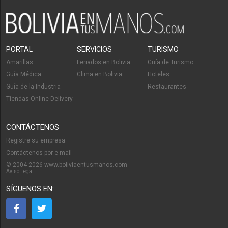
Restaurantes: Comida Brasileña
PORTAL
SERVICIOS
TURISMO
Amarillas
Feriados en Bolivia
Guía de Turismo
Guía Médica
Clima en Bolivia
Hoteles
Guía de la Industria
Restaurantes
Tiendas Online Delivery
CONTÁCTENOS
Registre su empresa
Contáctenos por e-mail
© 2004-2026 www.boliviaentusmanos.com
Aviso Legal
SÍGUENOS EN: