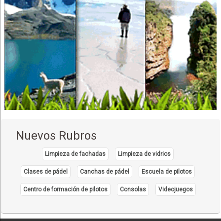
Operadora de Turismo
Alojamientos
Hostales
Hospedajes
Complejos Deportivos
Complejos Turísticos
Saunas
Piletas
Hostel
Plaza de Comidas
Nuevos Rubros
Restaurantes: Comida Criolla
Restaurantes: Comida Internacional
Limpieza de fachadas
Limpieza de vidrios
Restaurantes: Comida Rápida
Clases de pádel
Canchas de pádel
Escuela de pilotos
Restaurantes: Pizzerías
Centro de formación de pilotos
Consolas
Videojuegos
Comida Rápida
Hamburguesas