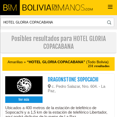
Togg
navi
Posibles resultados para HOTEL GLORIA
COPACABANA
Amarillas »
“HOTEL GLORIA COPACABANA”
(Todo Bolivia)
231 resultados
DRAGONSTONE SOPOCACHI
c. Pedro Salazar, Nro. 604. - La
Paz,
Ver más
Ubicados a 400 metros de la estación de teleférico de
Sopocachi y a 1,5 km de la estación de teleférico Libertador,
aquí podrá disfrutar de lo mejor de La Paz.