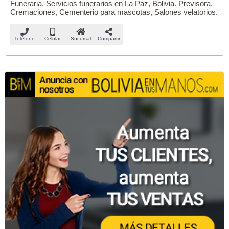
Funeraria. Servicios funerarios en La Paz, Bolivia. Previsora,
Cremaciones, Cementerio para mascotas, Salones velatorios.
Teléfono
Celular
Sucursal
Compartir