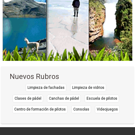
Fisioterapia
Kinesiología
Consultorios Médicos
Consultorio dermatológico
Dermatólogos
Médicos Dermatólogos
Centros Médicos
Salud: Centros Médicos
Construcciones
Nuevos Rubros
Materiales de Construcción
Revestimientos
Limpieza de fachadas
Limpieza de vidrios
Clases de pádel
Canchas de pádel
Escuela de pilotos
Centro de formación de pilotos
Consolas
Videojuegos