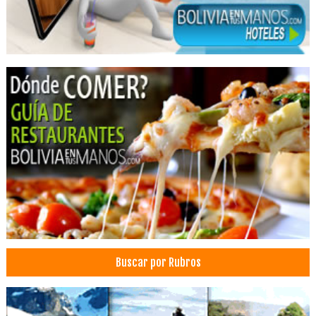
Ataudes
Funerales
Cementerios
Salones Velatorios
Cremaciones
Cafeterías
Restaurantes: Comida Criolla
Restaurantes
Bebidas
Botox
Medicina Estética
Plasma rico en plaquetas
Rejuvenecimiento facial
Buscar por Rubros
Tratamientos con Láser
Tratamientos de rejuvenecimiento facial
Fisioterapia Integral