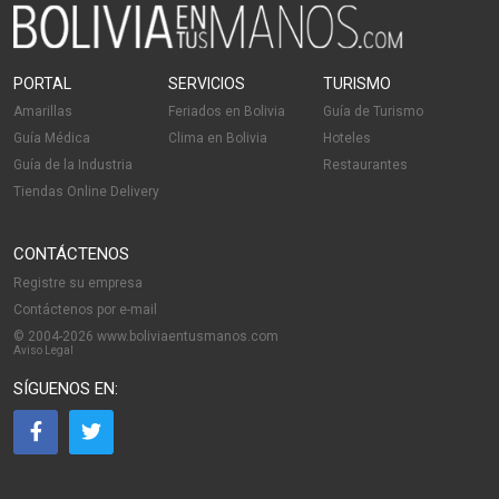
PORTAL
SERVICIOS
TURISMO
Amarillas
Feriados en Bolivia
Guía de Turismo
Guía Médica
Clima en Bolivia
Hoteles
Guía de la Industria
Restaurantes
Tiendas Online Delivery
CONTÁCTENOS
Registre su empresa
Contáctenos por e-mail
© 2004-2026 www.boliviaentusmanos.com
Aviso Legal
SÍGUENOS EN: