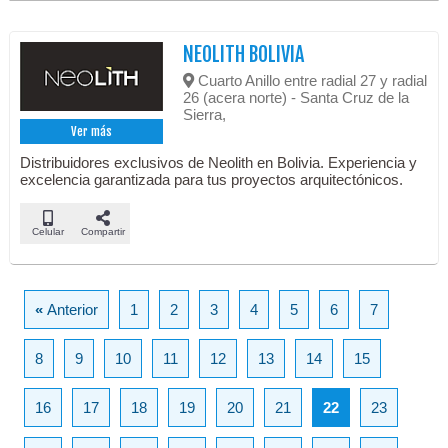
NEOLITH BOLIVIA
Cuarto Anillo entre radial 27 y radial
26 (acera norte) - Santa Cruz de la
Sierra,
Ver más
Distribuidores exclusivos de Neolith en Bolivia. Experiencia y
excelencia garantizada para tus proyectos arquitectónicos.
Celular
Compartir
«
Anterior
1
2
3
4
5
6
7
8
9
10
11
12
13
14
15
16
17
18
19
20
21
22
23