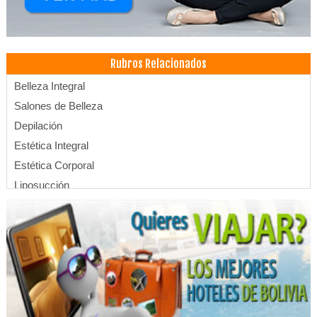
Rubros Relacionados
Belleza Integral
Salones de Belleza
Depilación
Estética Integral
Estética Corporal
Liposucción
Masajes Terapéuticos
Lápidas
Funerarias
Previsoras
Cementerio de Mascotas
Servicios Exequiales