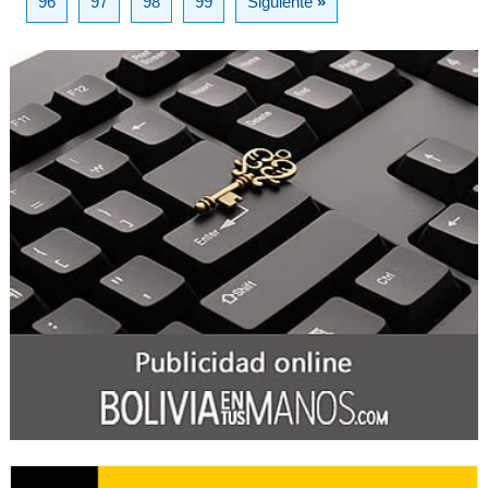
96
97
98
99
Siguiente
»