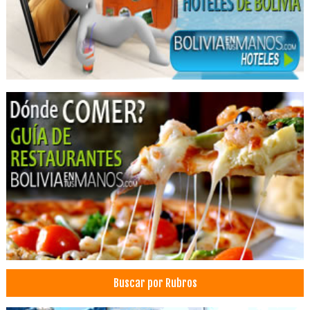
Salud: Hospitales
Auxilio Médico
Resonancia Magnética
Consultorio dermatológico
Dermatólogos
Médicos Dermatólogos
Salud: Clínicas
Consultorios Médicos
Clínicas Privadas
Clínicas particulares
Laboratorios Clínicos
Laboratorios de Análisis Clínicos
Centros de rehabilitación física y funcional
Buscar por Rubros