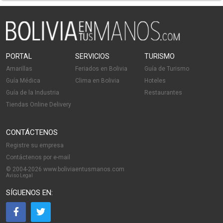
PORTAL
SERVICIOS
TURISMO
Amarillas
Feriados en Bolivia
Guía de Turismo
Guía Médica
Clima en Bolivia
Hoteles
Guía de la Industria
Restaurantes
Tiendas Online Delivery
CONTÁCTENOS
Registre su empresa
Contáctenos por e-mail
© 2004-2026 www.boliviaentusmanos.com
Aviso Legal
SÍGUENOS EN: