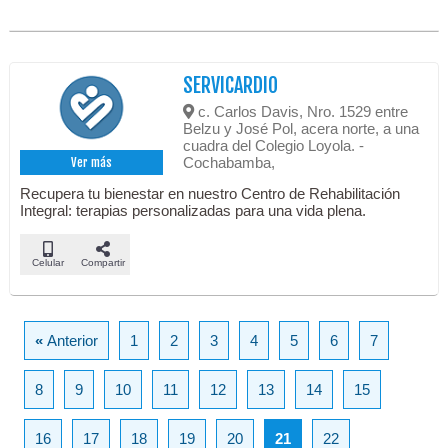
SERVICARDIO
c. Carlos Davis, Nro. 1529 entre
Belzu y José Pol, acera norte, a una
cuadra del Colegio Loyola. -
Cochabamba,
Ver más
Recupera tu bienestar en nuestro Centro de Rehabilitación
Integral: terapias personalizadas para una vida plena.
Celular
Compartir
«
Anterior
1
2
3
4
5
6
7
8
9
10
11
12
13
14
15
16
17
18
19
20
21
22