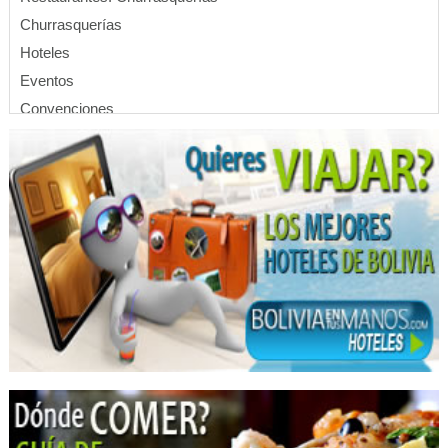
Churrasquerías
Hoteles
Eventos
Convenciones
Centro de Convenciones
Apart Hoteles
Hotels
Restaurantes: Comida Criolla
Restaurantes: Comida Internacional
Banquetes y Recepciones
Alquiler de vajillas
Salones de Fiestas
Gastronomía
Pastas
Cafés
Pastelerías