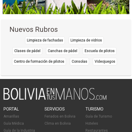
Delivery
Nuevos Rubros
Limpieza de fachadas
Limpieza de vidrios
Clases de pádel
Canchas de pádel
Escuela de pilotos
Centro de formación de pilotos
Consolas
Videojuegos
PORTAL
SERVICIOS
TURISMO
Amarillas
Feriados en Bolivia
Guía de Turismo
Guía Médica
Clima en Bolivia
Hoteles
Guía de la Industria
Restaurantes