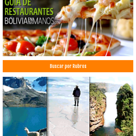
Restaurantes: Comida Rápida
Cafeterías
Servicios de Gastronomía
Almuerzo Familiar
Restaurantes: Comida Japonesa
Sushi
Comida Rápida
Buscar por Rubros
Heladerías
Restaurantes: Pizzerías
Pizzerías
Restaurantes: Vegetarianos
Wraps
Jugos, Zumos
Smoothies
Ensaladas
Sandwiches