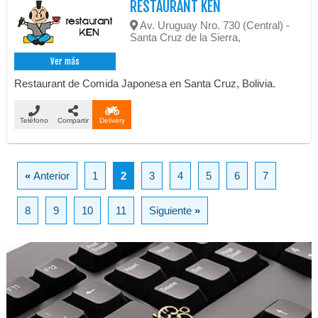
RESTAURANT KEN
Av. Uruguay Nro. 730 (Central) -
Santa Cruz de la Sierra,
Ver más
Restaurant de Comida Japonesa en Santa Cruz, Bolivia.
Teléfono
Compartir
Delivery
«
Anterior
1
2
3
4
5
6
7
8
9
10
11
Siguiente
»