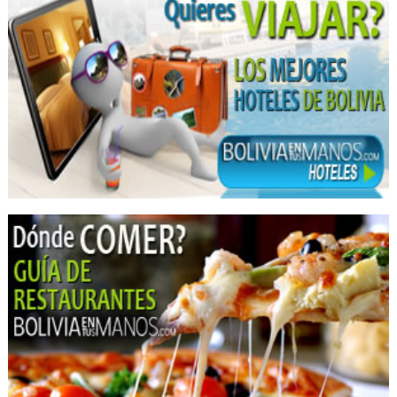
Implantología Dental
Limpieza Dental
Ortodoncia
Periodoncia
Universidades
Universidades privadas