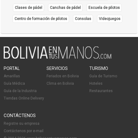
Clases de pádel
Canchas de pádel
Escuela de pilotos
Centro de formación de pilotos
Consolas
Videojuegos
PORTAL
SERVICIOS
TURISMO
Amarillas
Feriados en Bolivia
Guía de Turismo
Guía Médica
Clima en Bolivia
Hoteles
Guía de la Industria
Restaurantes
Tiendas Online Delivery
CONTÁCTENOS
Registre su empresa
Contáctenos por e-mail