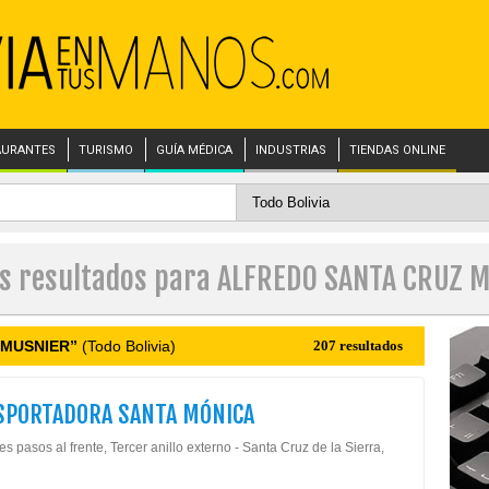
AURANTES
TURISMO
GUÍA MÉDICA
INDUSTRIAS
TIENDAS ONLINE
es resultados para ALFREDO SANTA CRUZ 
 MUSNIER”
(Todo Bolivia)
207 resultados
SPORTADORA SANTA MÓNICA
es pasos al frente, Tercer anillo externo - Santa Cruz de la Sierra,