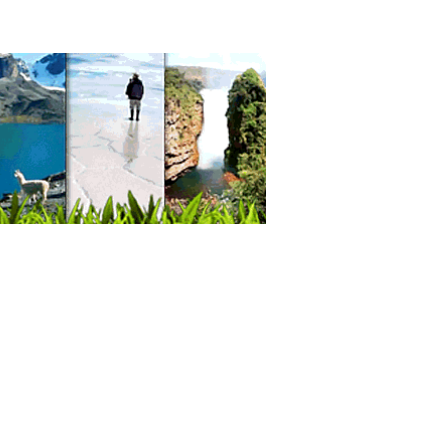
rilados
ejos
uetería
tas
ierías
entos Saludables
e y Derivados
rt
sos
strias Alimenticias
entos
eos, Fábricación de Productos
entos Procesados