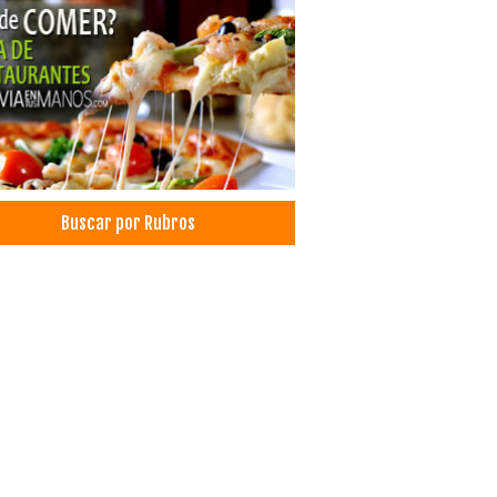
acenaje
egas
pones
les
ls
es
as
icio de Buses
Buscar por Rubros
sporte de Pasajeros
x
matólogos
icos Dermatólogos
amiento capilar
ales
culos para el Hogar
sorios para el Hogar
sorios para construcción
lados
ración de casas