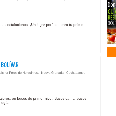
Alm
Bod
Gal
Hote
as instalaciones. ¡Un lugar perfecto para tu próximo
Hote
Bus
Flot
Serv
Tran
Boto
 BOLÍVAR
Der
Méd
elchor Pérez de Holguín esq. Nueva Granada - Cochabamba,
Trat
Vitr
Artí
Acce
sajeros, en buses de primer nivel. Buses cama, buses
Acce
logía.
Bise
Deco