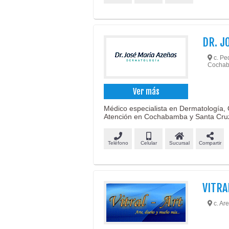
DR. J
c. Ped
Cochab
Ver más
Médico especialista en Dermatología, 
Atención en Cochabamba y Santa Cru
Teléfono
Celular
Sucursal
Compartir
VITRA
c. Are