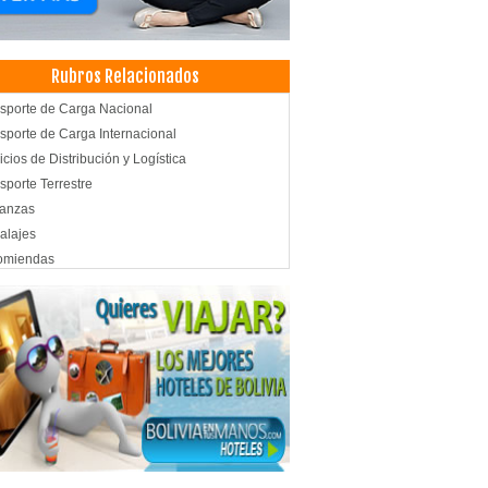
Rubros Relacionados
sporte de Carga Nacional
sporte de Carga Internacional
icios de Distribución y Logística
sporte Terrestre
anzas
alajes
omiendas
icio de Carga y Transporte
aurantes
ros Culturales
s
é
aurantes: Comida Arabe
aurantes: Comida Internacional
és
acenes