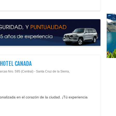
Esme
Esp
Marq
Puer
Vidr
Alim
Lech
Yogu
Que
Indu
HOTEL CANADA
Alim
Láct
rcas Nro. 595 (Central) - Santa Cruz de la Sierra,
Alim
onalizada en el corazón de la ciudad. ¡Tú experiencia