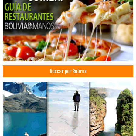
Bioquímicos
Laboratorios
Médicos Hematólogos
Médicos Oncólogos
Equipos médicos
Equipamiento médico
Equipos e insumos hospitalarios
Equipo e Instrumental Médico, Hospitalario
Buscar por Rubros
Importaciones
Instrumental e Insumos Médicos
Insumos de medicina
Insumos Médicos