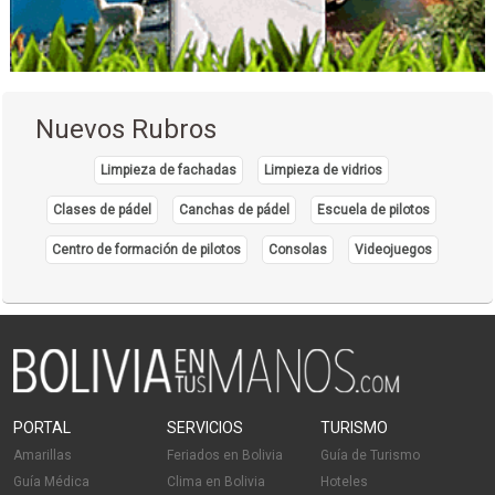
Nuevos Rubros
Limpieza de fachadas
Limpieza de vidrios
Clases de pádel
Canchas de pádel
Escuela de pilotos
Centro de formación de pilotos
Consolas
Videojuegos
PORTAL
SERVICIOS
TURISMO
Amarillas
Feriados en Bolivia
Guía de Turismo
Guía Médica
Clima en Bolivia
Hoteles