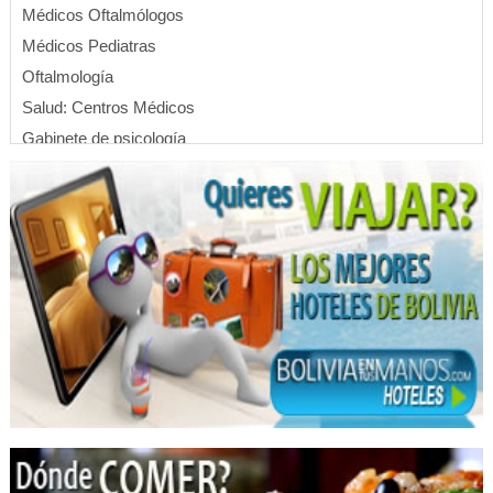
Médicos Oftalmólogos
Médicos Pediatras
Oftalmología
Salud: Centros Médicos
Gabinete de psicología
Orientación psicológica
Psicólogos
Psicoterapia
Psicologia Familiar
Cardiología
Médicos Cardiólogos
Médicos Otorrinolaringólogos
Camas
Colchones
Fábrica de Colchones
Médicos Radiólogos Intervencionistas