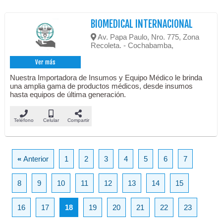
BIOMEDICAL INTERNACIONAL
Av. Papa Paulo, Nro. 775, Zona
Recoleta. - Cochabamba,
Ver más
Nuestra Importadora de Insumos y Equipo Médico le brinda
una amplia gama de productos médicos, desde insumos
hasta equipos de última generación.
Teléfono
Celular
Compartir
«
Anterior
1
2
3
4
5
6
7
8
9
10
11
12
13
14
15
16
17
18
19
20
21
22
23