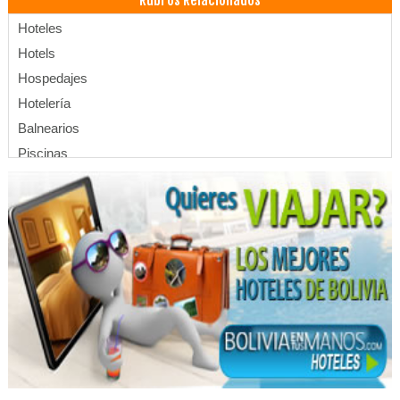
Rubros Relacionados
Hoteles
Hotels
Hospedajes
Hotelería
Balnearios
Piscinas
Piletas
Casas de Huéspedes
Apart Hoteles
Apartamentos
Departamentos en Alquiler
Apartamentos en Alquiler