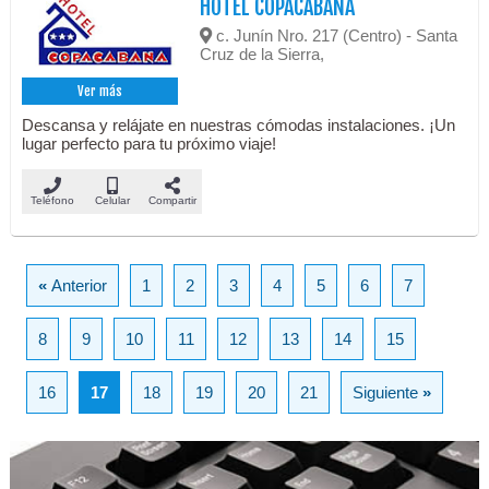
HOTEL COPACABANA
c. Junín Nro. 217 (Centro) - Santa
Cruz de la Sierra,
Ver más
Descansa y relájate en nuestras cómodas instalaciones. ¡Un
lugar perfecto para tu próximo viaje!
Teléfono
Celular
Compartir
«
Anterior
1
2
3
4
5
6
7
8
9
10
11
12
13
14
15
16
17
18
19
20
21
Siguiente
»