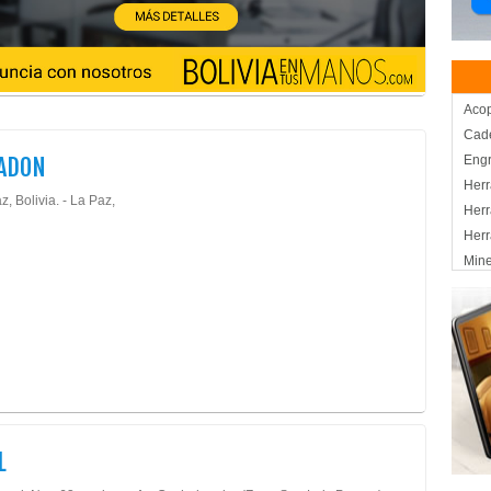
Aco
Cad
ADON
Eng
Herr
, Bolivia. - La Paz,
Herr
Herr
Mine
Repu
Plan
Repu
Rod
Limp
Prod
Limp
L
Mate
Artí