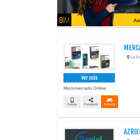
MERC
La Paz
Ver más
Micromercado Online.
Celular
Compartir
Delivery
AZRIE