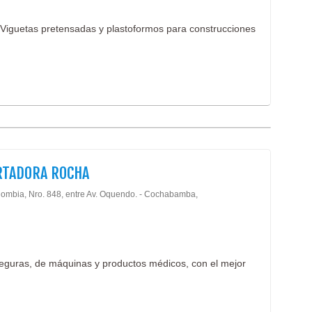
Insu
Insu
 Viguetas pretensadas y plastoformos para construcciones
Ins
Labo
Odon
RTADORA ROCHA
lombia, Nro. 848, entre Av. Oquendo. - Cochabamba,
seguras, de máquinas y productos médicos, con el mejor