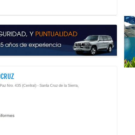
Mini
Tien
Tien
Vent
Acet
Bote
Cili
Exti
Exti
Gene
Nitr
OCRUZ
Oxíg
Paz Nro. 435 (Central) - Santa Cruz de la Sierra,
Reca
Tubo
Cont
Prod
Seri
niformes
Est
Conf
Seri