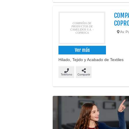
COMPA
COPR
COMPAÑIA DE
PRODUCTOS DE
CAMELIDOS S.A. -
Av. Pu
COPROCA
Ver más
Hilado, Tejido y Acabado de Textiles
Teléfono
Compartir