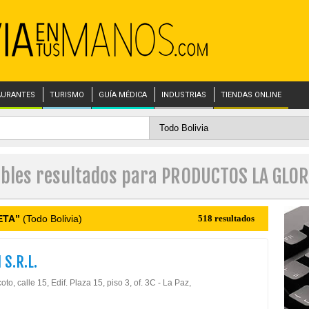
AURANTES
TURISMO
GUÍA MÉDICA
INDUSTRIAS
TIENDAS ONLINE
ibles resultados para PRODUCTOS LA GLOR
ETA”
(Todo Bolivia)
518 resultados
 S.R.L.
to, calle 15, Edif. Plaza 15, piso 3, of. 3C - La Paz,