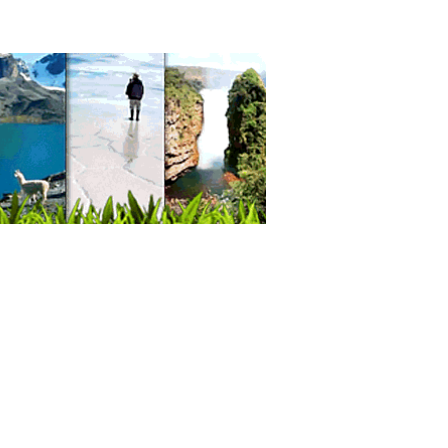
market
da virtual
das Online
as por internet
ileno
llones de oxígeno
ndros de oxígeno
ntores, Venta de Equipos
ntores
radores de oxígeno
ógeno
eno: Venta, Servicios, Equipos
rgas de extintores
s de oxígeno
rol de Plagas
uctos para Control de Plagas
grafía
ampados
ecciones
grafía: Artículos, Materiales