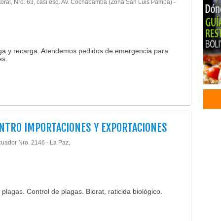
itoral, Nro. 63, casi esq. Av. Cochabamba (Zona San Luis Pampa) -
Aseo
Jab
Baño
Inse
ga y recarga. Atendemos pedidos de emergencia para
Pape
es.
Cer
Prod
Indu
Hila
Hila
Alim
NTRO IMPORTACIONES Y EXPORTACIONES
Alim
cuador Nro. 2146 - La Paz,
Abar
Acce
Artí
Beb
lagas. Control de plagas. Biorat, raticida biológico.
Comp
Deli
Merc