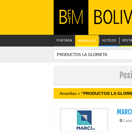
PORTADA
HOTELES
REST
AMARILLAS
Pos
Amarillas »
“PRODUCTOS LA GLORI
MARCI
Calaco