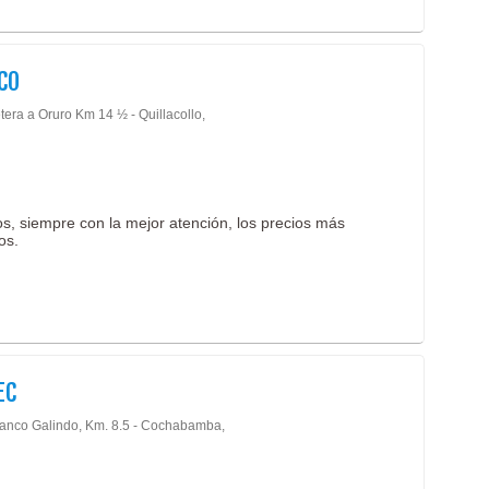
Rop
Merc
Arte
CO
Pole
tera a Oruro Km 14 ½ - Quillacollo,
Gorr
Publ
Seri
Cal
s, siempre con la mejor atención, los precios más
Zapa
os.
Zapa
Mate
Equ
Equ
Equi
Equi
EC
Equi
Inst
lanco Galindo, Km. 8.5 - Cochabamba,
Inst
Impo