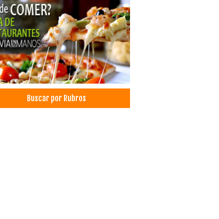
 Personal
ones
s, Artículos para
cticidas
l Toalla y Sanitario
as
uctos de higiene personal
strias Textiles
Buscar por Rubros
dos
dos de Alpaca
entos Naturales
entos Saludables
rotes
sorios para Bebé
culos para bebés
idas
ras por internet
very
ado online