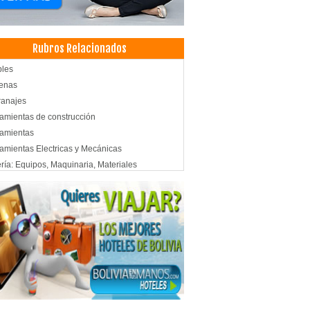
Rubros Relacionados
ples
enas
ranajes
amientas de construcción
amientas
amientas Electricas y Mecánicas
ría: Equipos, Maquinaria, Materiales
estos para Maquinaria Pesada
tas de trituración
estos para maquinaria industrial
amientos
ieza Industrial
uctos de Limpieza
ieza Sanitaria
riales de limpieza
culos de Limpieza