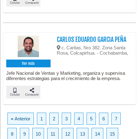
Celular
Compartir
CARLOS EDUARDO GARCIA PEÑA
c. Caritas, Nro 382. Zona Santa
Rosa, Colcapirhua. - Cochabamba,
Ver más
Jefe Nacional de Ventas y Marketing, organiza y supervisa
diferentes estrategias para el crecimiento de la empresa.
Celular
Compartir
«
Anterior
1
2
3
4
5
6
7
8
9
10
11
12
13
14
15