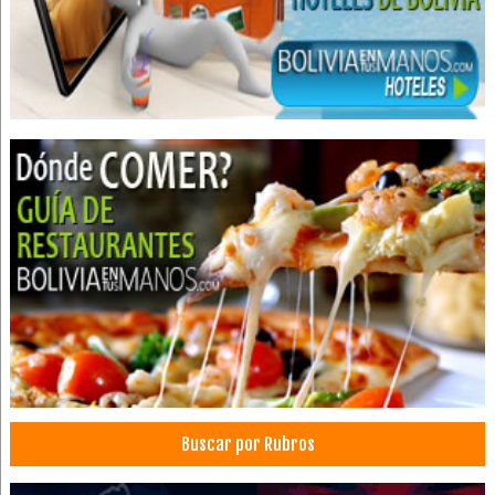
Asesoramiento extrajudicial
Asistencia Legal
Consultores Jurídicos
Estudios juridicos
Servicios legales
Servicios Empresariales
Institutos de Capacitación
Repuestos para Maquinaria Pesada
Plantas de asfalto
Pintura para demarcación
Plantas para hormigón
Repuestos para maquinaria industrial
Repuestos para maquinarias
Señalización vial
Buscar por Rubros
Señalética
Transformadores Eléctricos