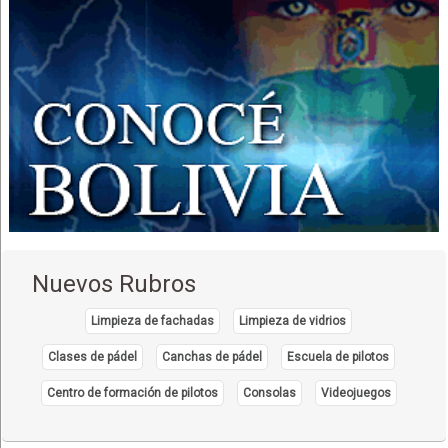
Electricidad, Equipos de
Electricidad, Artículos de
Configuración de Redes
Cableado Estructurado
Cableado Eléctrico
Instalación y configuración de servidores
Asesoramiento tecnológico
Sistemas de Puesta a Tierra
Suministro de cables eléctricos
Material Eléctrico
Nuevos Rubros
Sistema de Aterramiento
Mantenimiento de Grupos Electrógenos
Limpieza de fachadas
Limpieza de vidrios
Generadores Eléctricos
Clases de pádel
Canchas de pádel
Escuela de pilotos
Hoteles
Centro de formación de pilotos
Consolas
Videojuegos
Eventos
Convenciones