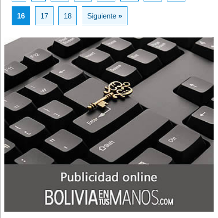
16
17
18
Siguiente
»