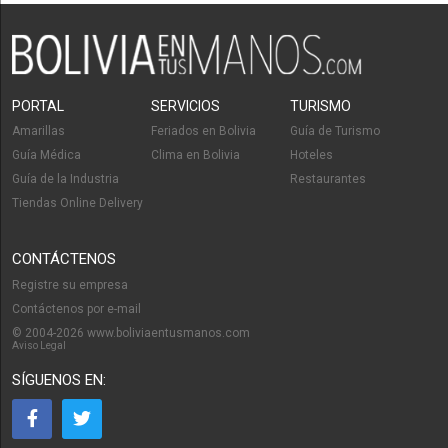
Centro de Convenciones
Hotels
Consultores de Marketing y Publicidad
PORTAL
SERVICIOS
TURISMO
Amarillas
Feriados en Bolivia
Guía de Turismo
Guía Médica
Clima en Bolivia
Hoteles
Guía de la Industria
Restaurantes
Tiendas Online Delivery
CONTÁCTENOS
Registre su empresa
Contáctenos por e-mail
© 2004-2026 www.boliviaentusmanos.com
Aviso Legal
SÍGUENOS EN: