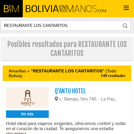
Togg
navi
Posibles resultados para RESTAURANTE LOS
CANTARITOS
Amarillas »
“RESTAURANTE LOS CANTARITOS”
(Todo
Bolivia)
148 resultados
Q'ANTU HOTEL
c. Illampu, Nro.740. - La Paz,
Ver más
Hotel ideal para viajeros exigentes, ofrecemos confort y estilo
en el corazón de la ciudad. Te aseguramos una estadía
placentera.