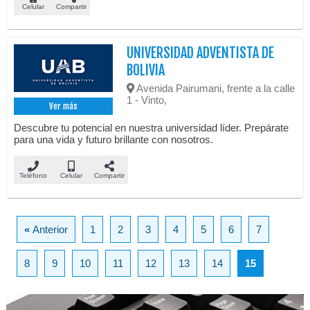
Celular
Compartir
UNIVERSIDAD ADVENTISTA DE
BOLIVIA
Avenida Pairumani, frente a la calle
1 - Vinto,
Ver más
Descubre tu potencial en nuestra universidad líder. Prepárate
para una vida y futuro brillante con nosotros.
Teléfono
Celular
Compartir
«
Anterior
1
2
3
4
5
6
7
8
9
10
11
12
13
14
15