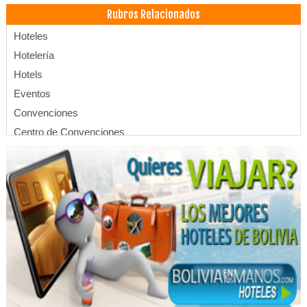
Rubros Relacionados
Hoteles
Hotelería
Hotels
Eventos
Convenciones
Centro de Convenciones
Carnes a la Parrilla
Restaurantes
Alojamientos
Alquiler de salones de eventos
Eventos Corporativos
Eventos Sociales
Hospedajes
Hoteles de Sal
Hoteles en el Salar de Uyuni