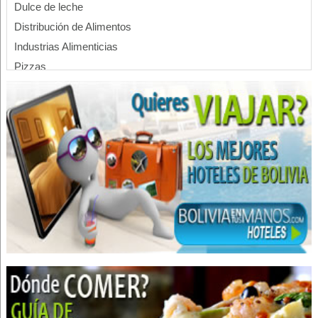
Dulce de leche
Distribución de Alimentos
Industrias Alimenticias
Pizzas
Quesos
Yogurt
Lácteos, Fábricación de Productos
Centro Médico de Estética
Medicina Estética
Médico estético
Botox
Células madre
Rejuvenecimiento facial
Eliminación de lunares
Eliminación de arrugas
Sudoración excesiva