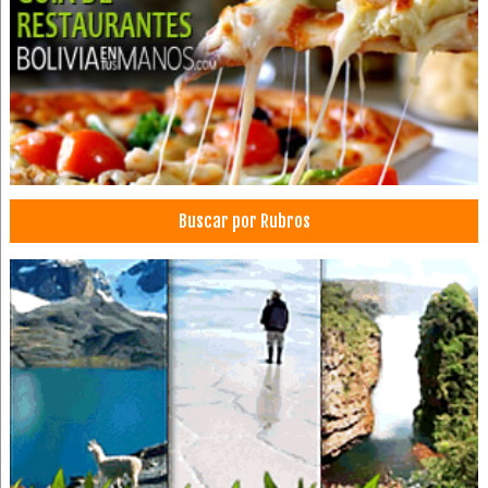
Diseño de cejas
Manicura
Manicure y Pedicure
Manicure
Pedicure
SPA
Spa de uñas
Buscar por Rubros
Comercializadoras
Dulces
Caramelos
Masmelos
Administración, Asesores en
Artesanías de vidrio
Cristalería
Envases de vidrio
Frascos de vidrio