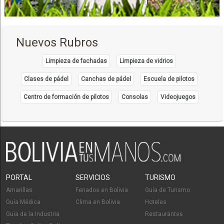
Vajillas
Vidrio, Fábricas de
Iluminación
Nuevos Rubros
Lámparas
Decoración de casas
Limpieza de fachadas
Limpieza de vidrios
Artículos para el Hogar
Clases de pádel
Canchas de pádel
Escuela de pilotos
Accesorios para el Hogar
Centro de formación de pilotos
Consolas
Videojuegos
Ladrillos
Fábricas de Ladrillos
Materiales de Construcción
Ladrillos refractarios
Plásticos refractarios
Morteros
PORTAL
SERVICIOS
TURISMO
Insumos Médicos
Amarillas
Feriados en Bolivia
Guía de Turismo
Insumos de medicina
Guía Médica
Clima en Bolivia
Hoteles
Instrumental e Insumos Médicos
Guía de la Industria
Restaurantes