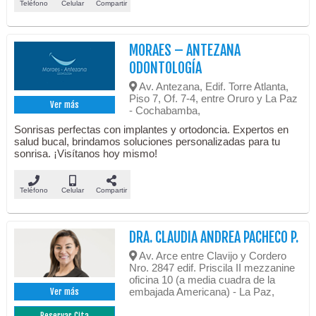
Teléfono
Celular
Compartir
MORAES – ANTEZANA
ODONTOLOGÍA
Av. Antezana, Edif. Torre Atlanta,
Piso 7, Of. 7-4, entre Oruro y La Paz
Ver más
- Cochabamba,
Sonrisas perfectas con implantes y ortodoncia. Expertos en
salud bucal, brindamos soluciones personalizadas para tu
sonrisa. ¡Visítanos hoy mismo!
Teléfono
Celular
Compartir
DRA. CLAUDIA ANDREA PACHECO P.
Av. Arce entre Clavijo y Cordero
Nro. 2847 edif. Priscila II mezzanine
oficina 10 (a media cuadra de la
embajada Americana) - La Paz,
Ver más
Reservar Cita