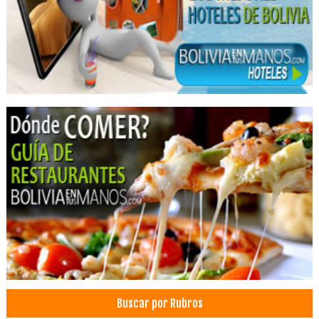
Ortodoncia
Odontología
Consultorio Dental
Cirujano dental
Prótesis Dentales
Implantes dentales
Endodoncia
Odontopediatría
Periodoncia
Hostales
Turismo de Aventura
Turismo Ecológico
Hostel
Centro Radiológico Dental
Ecografías
Buscar por Rubros
Mamografía