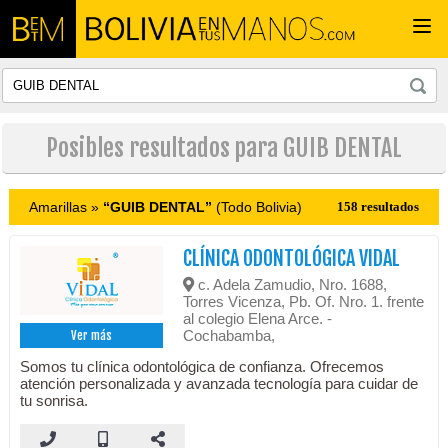
Togg
navi
Posibles resultados para GUIB DENTAL
Amarillas »
“GUIB DENTAL”
(Todo Bolivia)
158 resultados
CLÍNICA ODONTOLÓGICA VIDAL
c. Adela Zamudio, Nro. 1688,
Torres Vicenza, Pb. Of. Nro. 1. frente
al colegio Elena Arce. -
Cochabamba,
Ver más
Somos tu clínica odontológica de confianza. Ofrecemos
atención personalizada y avanzada tecnología para cuidar de
tu sonrisa.