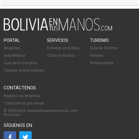
PORTAL
SERVICIOS
TURISMO
Amarillas
Feriados en Bolivia
Guía de Turismo
Guía Médica
Clima en Bolivia
Hoteles
Guía de la Industria
Restaurantes
Tiendas Online Delivery
CONTÁCTENOS
Registre su empresa
Contáctenos por e-mail
© 2004-2026 www.boliviaentusmanos.com
Aviso Legal
SÍGUENOS EN: