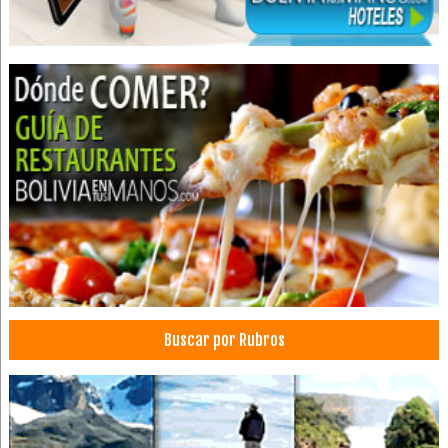
Médicos Odontólogos Pediatras
Odontopediatría
Implantología Dental
Médicos Odontólogos
Periodoncia
Cirujano dental
Buscar por Rubros