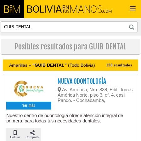
Togg
navi
Posibles resultados para GUIB DENTAL
Amarillas »
“GUIB DENTAL”
(Todo Bolivia)
158 resultados
NUEVA ODONTOLOGÍA
Av. América, Nro. 839, Edif. Torres
América Norte, piso 3, of. 4, casi
Pando. - Cochabamba,
Ver más
Nuestro centro de odontología ofrece atención integral de
primera, para todas tus necesidades dentales.
Celular
Compartir