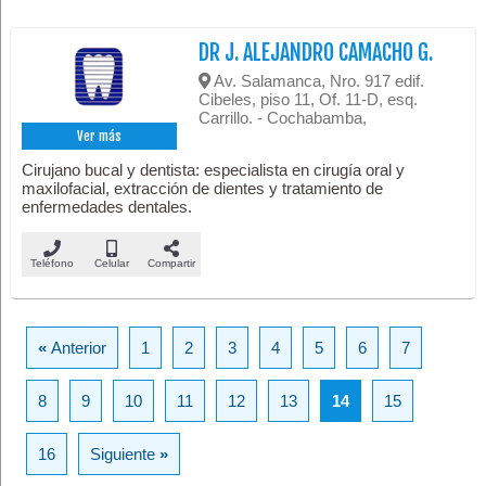
DR J. ALEJANDRO CAMACHO G.
Av. Salamanca, Nro. 917 edif.
Cibeles, piso 11, Of. 11-D, esq.
Carrillo. - Cochabamba,
Ver más
Cirujano bucal y dentista: especialista en cirugía oral y
maxilofacial, extracción de dientes y tratamiento de
enfermedades dentales.
Teléfono
Celular
Compartir
«
Anterior
1
2
3
4
5
6
7
8
9
10
11
12
13
14
15
16
Siguiente
»