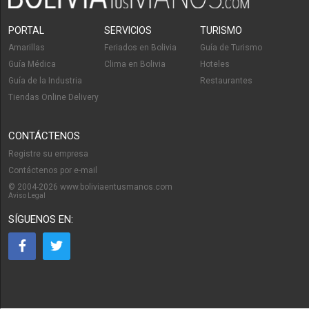
PORTAL
SERVICIOS
TURISMO
Amarillas
Feriados en Bolivia
Guía de Turismo
Guía Médica
Clima en Bolivia
Hoteles
Guía de la Industria
Restaurantes
Tiendas Online Delivery
CONTÁCTENOS
Registre su empresa
Contáctenos por e-mail
© 2004-2026 www.boliviaentusmanos.com
Aviso Legal
SÍGUENOS EN: