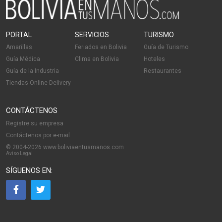
PORTAL
SERVICIOS
TURISMO
Amarillas
Feriados en Bolivia
Guía de Turismo
Guía Médica
Clima en Bolivia
Hoteles
Guía de la Industria
Restaurantes
Tiendas Online Delivery
CONTÁCTENOS
Registre su empresa
Contáctenos por e-mail
© 2004-2026 www.boliviaentusmanos.com
Aviso Legal
SÍGUENOS EN: