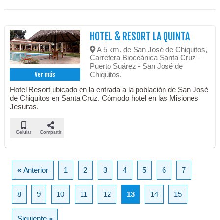
HOTEL & RESORT LA QUINTA
A 5 km. de San José de Chiquitos,
Carretera Bioceánica Santa Cruz –
Puerto Suárez - San José de
Chiquitos,
Ver más
Hotel Resort ubicado en la entrada a la población de San José
de Chiquitos en Santa Cruz. Cómodo hotel en las Misiones
Jesuitas.
Celular
Compartir
«
Anterior
1
2
3
4
5
6
7
8
9
10
11
12
13
14
15
Siguiente
»