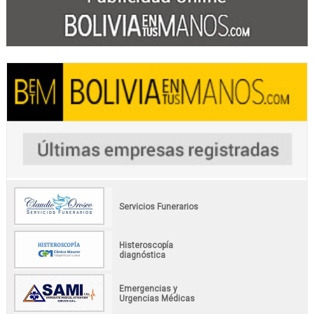
Servicios Funerarios
Histeroscopía
diagnóstica
Emergencias y
Urgencias Médicas