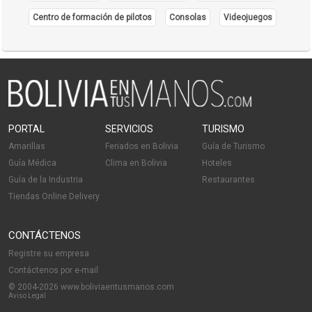
Insumos Dentales
Centro de formación de pilotos
Consolas
Videojuegos
Insumos odontológicos
Material de Implantología
Material de Ortodoncia
PORTAL
SERVICIOS
TURISMO
Amarillas
Feriados en Bolivia
Guía de Turismo
Guía Médica
Clima en Bolivia
Hoteles
Guía de la Industria
Restaurantes
Tiendas Online Delivery
CONTÁCTENOS
Registre su empresa
Contáctenos por e-mail
© 2004-2026 www.boliviaentusmanos.com
Aviso Legal