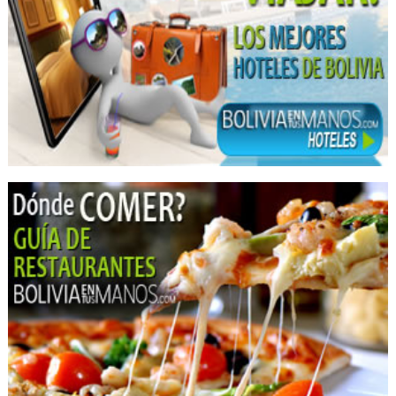
Limpieza Dental
Odontología Integral
Odontología Estética
Ortodoncia
Odontología
Consultorios Médicos
Salud: Centros Médicos
Ginecología
Equipos médicos
Equipamiento médico
Equipos e insumos hospitalarios
Importaciones
Instrumental e Insumos Médicos
Odontología: Equipos, Materiales
Endodoncia
Diagnóstico por imágenes