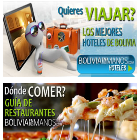
Kinesiología
Médicos Fisioterapeutas
Cirujanos oftalmólogos
Ginecología
Cirujanos plásticos
Médicos Cirujanos Plásticos, Estéticos y Reparadores
Endoscopías
Ecografías
Médicos Cirugía Gastroenterológica
Médicos Ecografistas
Médicos Gastroenterólogos
Agencias de Viajes y Turismo
Información Turística
Operadora de Turismo
Operadores Turisticos
Transporte Turístico