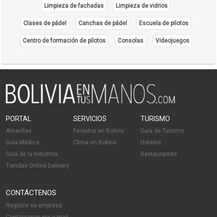
Limpieza de fachadas
Limpieza de vidrios
Clases de pádel
Canchas de pádel
Escuela de pilotos
Centro de formación de pilotos
Consolas
Videojuegos
PORTAL
SERVICIOS
TURISMO
Amarillas
Feriados en Bolivia
Guía de Turismo
Guía Médica
Clima en Bolivia
Hoteles
Guía de la Industria
Restaurantes
Tiendas Online Delivery
CONTÁCTENOS
Registre su empresa