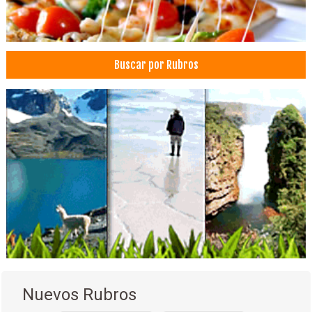
Turismo de Aventura
Turismo Ecológico
Turismo: Agencias de Viaje
Buscar por Rubros
Turismo
Turismo Comunitario
Viajes, Agencias de
Cirugía articular cadera y rodilla
Médicos Traumatólogos
Nuevos Rubros