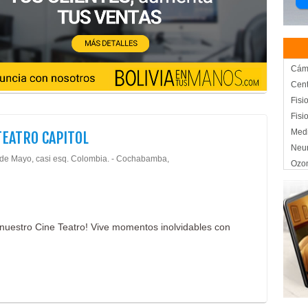
Cáma
Cent
Fisi
Fisi
Medi
TEATRO CAPITOL
Neur
 de Mayo, casi esq. Colombia. - Cochabamba,
Ozon
Oxig
Plas
Salu
en nuestro Cine Teatro! Vive momentos inolvidables con
Meda
Trof
Trof
Mari
Cin
Sala