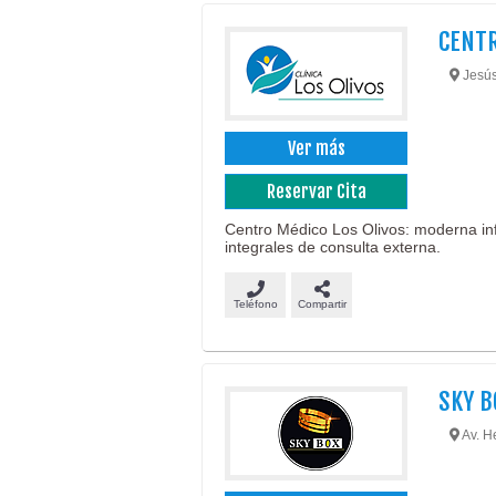
CENTR
Jesús
Ver más
Reservar Cita
Centro Médico Los Olivos: moderna infr
integrales de consulta externa.
Teléfono
Compartir
SKY B
Av. H