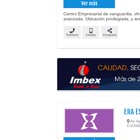
Ver más
Centro Empresarial de vanguardia, ofre
avanzada. Ubicación privilegiada, y á
Teléfono
Celular
Compartir
ERA E
Av. Ay
Cochab