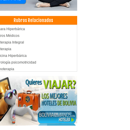
Rubros Relacionados
ra Hiperbárica
ros Médicos
oterapia Integral
oterapia
cina Hiperbárica
ología psicomotricidad
oterapia
enación Hiperbárica
ma rico en plaquetas
d: Centros Médicos
llas
eos y Plaquetas
eos
achis
es
s de cine