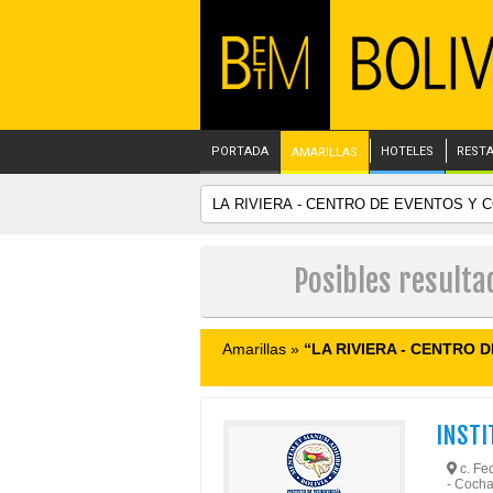
PORTADA
HOTELES
REST
AMARILLAS
Posibles result
Amarillas »
“LA RIVIERA - CENTRO
INSTI
c. Fed
- Coch