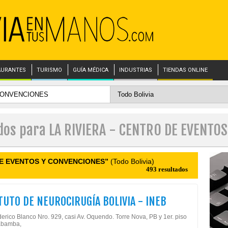
AURANTES
TURISMO
GUÍA MÉDICA
INDUSTRIAS
TIENDAS ONLINE
ados para LA RIVIERA - CENTRO DE EVENTO
 DE EVENTOS Y CONVENCIONES”
(Todo Bolivia)
493 resultados
TUTO DE NEUROCIRUGÍA BOLIVIA - INEB
erico Blanco Nro. 929, casi Av. Oquendo. Torre Nova, PB y 1er. piso
abamba,