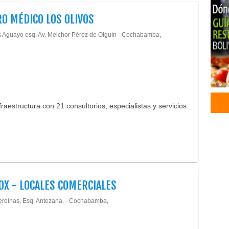
Teat
O MÉDICO LOS OLIVOS
Clín
Clín
 Aguayo esq. Av. Melchor Pérez de Olguín - Cochabamba,
Cent
Cent
Esté
Esté
Kine
aestructura con 21 consultorios, especialistas y servicios
OX - LOCALES COMERCIALES
eroínas, Esq. Antezana. - Cochabamba,