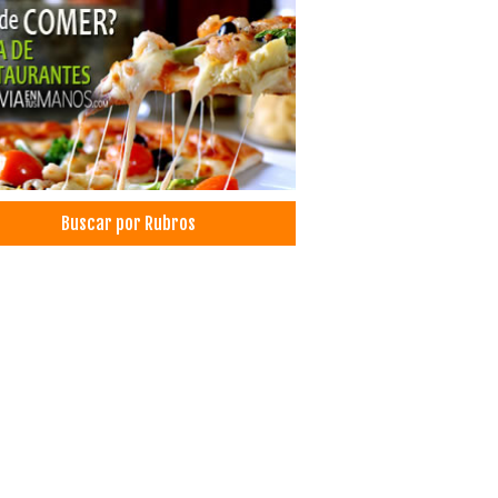
ros
icas particulares
icas Privadas
ro de Negocios
ros de Estética Corporal
tica Integral
tica Corporal
siología
Buscar por Rubros