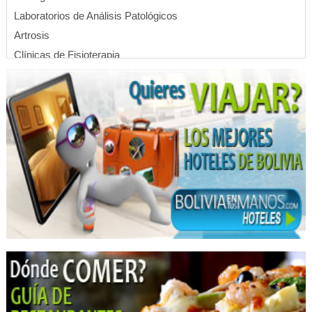
Laboratorios de Análisis Patológicos
Artrosis
Clínicas de Fisioterapia
Centro Médico de Estética
Centros de Estética Corporal
Fisioterapia Integral
Fisioterapia
Masajes Terapéuticos
Médicos Fisioterapeutas
Cirugía Plástica
Consultorio Dental
Dentistas
Médicos Odontólogos Pediatras
Médicos Odontólogos
Odontología Integral
Odontología Estética