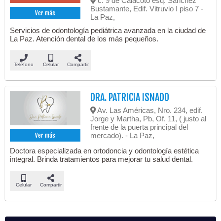
c. 9 de Calacoto esq. Sanchez
Bustamante, Edif. Vitruvio I piso 7 -
Ver más
La Paz,
Servicios de odontología pediátrica avanzada en la ciudad de
La Paz. Atención dental de los más pequeños.
Teléfono
Celular
Compartir
DRA. PATRICIA ISNADO
Av. Las Américas, Nro. 234, edif.
Jorge y Martha, Pb, Of. 11, ( justo al
frente de la puerta principal del
mercado). - La Paz,
Ver más
Doctora especializada en ortodoncia y odontología estética
integral. Brinda tratamientos para mejorar tu salud dental.
Celular
Compartir