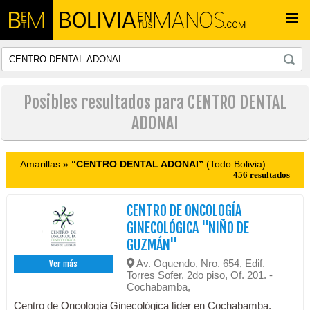
Togg
navi
Posibles resultados para CENTRO DENTAL
ADONAI
Amarillas »
“CENTRO DENTAL ADONAI”
(Todo Bolivia)
456 resultados
CENTRO DE ONCOLOGÍA
GINECOLÓGICA "NIÑO DE
GUZMÁN"
Av. Oquendo, Nro. 654, Edif.
Ver más
Torres Sofer, 2do piso, Of. 201. -
Cochabamba,
Centro de Oncología Ginecológica líder en Cochabamba.