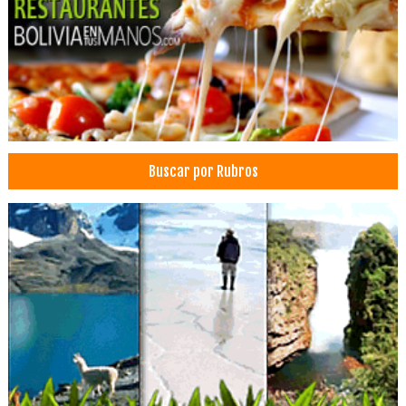
Odontopediatría
Cirujano dental
Centros de Capacitación
Centros de Idiomas
Diagnóstico por imágenes
Prótesis Dentales
Buscar por Rubros
Odontología
Estética Dental
Ortodoncia