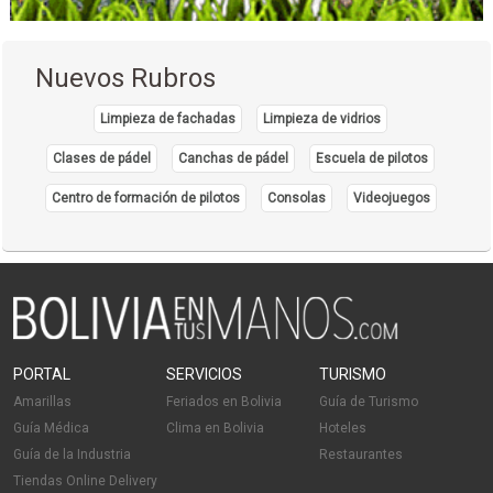
Nuevos Rubros
Limpieza de fachadas
Limpieza de vidrios
Clases de pádel
Canchas de pádel
Escuela de pilotos
Centro de formación de pilotos
Consolas
Videojuegos
PORTAL
SERVICIOS
TURISMO
Amarillas
Feriados en Bolivia
Guía de Turismo
Guía Médica
Clima en Bolivia
Hoteles
Guía de la Industria
Restaurantes
Tiendas Online Delivery