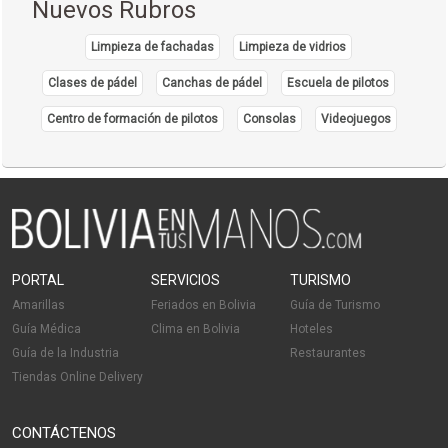
Nuevos Rubros
Limpieza de fachadas
Limpieza de vidrios
Clases de pádel
Canchas de pádel
Escuela de pilotos
Centro de formación de pilotos
Consolas
Videojuegos
PORTAL
SERVICIOS
TURISMO
Amarillas
Feriados en Bolivia
Guía de Turismo
Guía Médica
Clima en Bolivia
Hoteles
Guía de la Industria
Restaurantes
Tiendas Online Delivery
CONTÁCTENOS