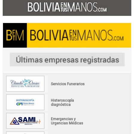
Servicios Funerarios
Histeroscopía
diagnóstica
Emergencias y
Urgencias Médicas