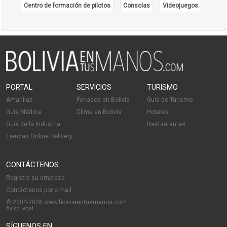
Centro de formación de pilotos
Consolas
Videojuegos
PORTAL
SERVICIOS
TURISMO
Amarillas
Feriados en Bolivia
Guía de Turismo
Guía Médica
Clima en Bolivia
Hoteles
Guía de la Industria
Restaurantes
Tiendas Online Delivery
CONTÁCTENOS
Registre su empresa
Contáctenos por e-mail
© 2004-2026 www.boliviaentusmanos.com
Aviso Legal
SÍGUENOS EN: