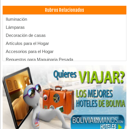
Rubros Relacionados
Iluminación
Lámparas
Decoración de casas
Artículos para el Hogar
Accesorios para el Hogar
Repuestos para Maquinaria Pesada
Plantas de asfalto
Pintura para demarcación
Plantas para hormigón
Repuestos para maquinaria industrial
Repuestos para maquinarias
Señalización vial
Señalética
Rodamientos