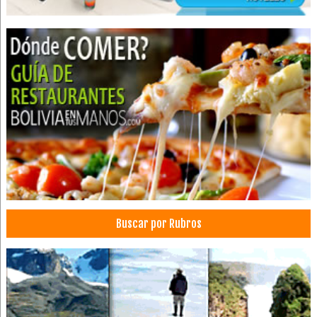
Automotores, Repuestos para
Repuestos para Automóviles
Autopartes
Abrasivos
Carretillas
Carpinterías de Aluminio
Cajas Fuertes
Cintas
Puertas de Tablero
Puertas de Madera
Puertas
Buscar por Rubros
Vidrio flotado
Constructoras
Empresas de Construcción
Construcciones
Construcción de Edificios