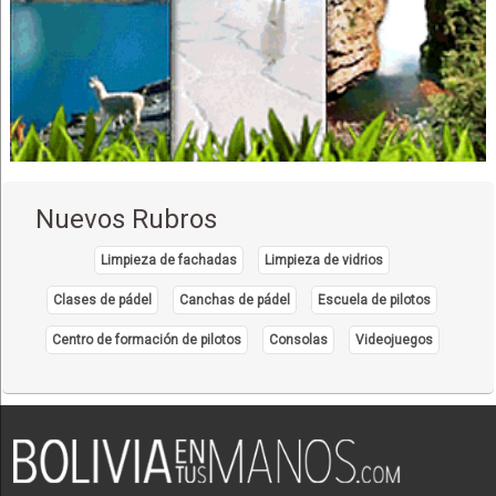
Edificaciones
Librerías y Papelerías
Administración, Asesores en
Profesionales
Agua Potable y Alcantarillado
Equipos termomecánicos
Gas Natural
Nuevos Rubros
Sistema de climatización
Servicio Técnico
Limpieza de fachadas
Limpieza de vidrios
Ventiladores
Clases de pádel
Canchas de pádel
Escuela de pilotos
Ventilación
Centro de formación de pilotos
Consolas
Videojuegos
Aire Acondicionado
Calefacción
Mantenimiento de piscinas
Instalación de gas natural
Seguridad Industrial: Alarmas, Equipos