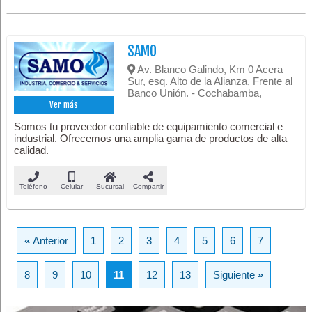
SAMO
Av. Blanco Galindo, Km 0 Acera
Sur, esq. Alto de la Alianza, Frente al
Banco Unión. - Cochabamba,
Ver más
Somos tu proveedor confiable de equipamiento comercial e
industrial. Ofrecemos una amplia gama de productos de alta
calidad.
Teléfono
Celular
Sucursal
Compartir
«
Anterior
1
2
3
4
5
6
7
8
9
10
11
12
13
Siguiente
»