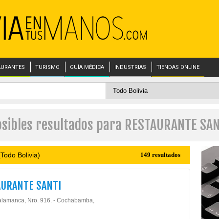
AURANTES
TURISMO
GUÍA MÉDICA
INDUSTRIAS
TIENDAS ONLINE
osibles resultados para RESTAURANTE SAN
Todo Bolivia)
149 resultados
AURANTE SANTI
alamanca, Nro. 916. - Cochabamba,