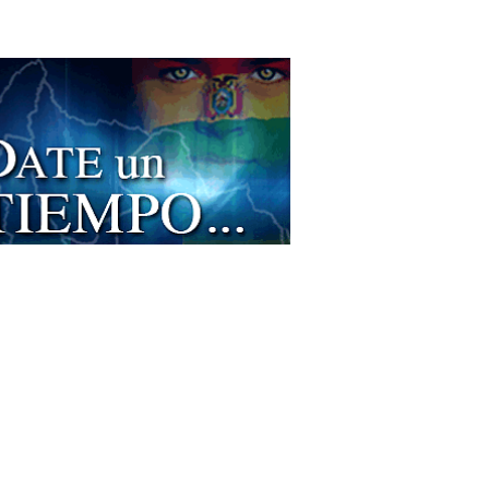
as de Pollo
erzo Ejecutivo
es a la Parrilla
burguesas
derías
dos Artesanales de Yogurt
rt
uetes y Recepciones
icios de Gastronomía