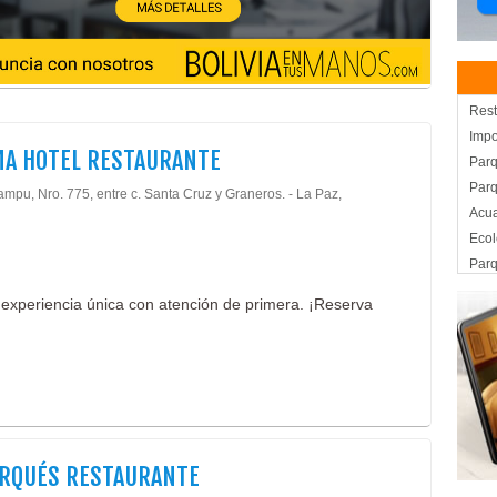
Rest
Impo
MA HOTEL RESTAURANTE
Parq
Parq
lampu, Nro. 775, entre c. Santa Cruz y Graneros. - La Paz,
Acua
Ecol
Par
Pisc
 experiencia única con atención de primera. ¡Reserva
Turi
Cent
Pile
Hote
Hote
Hote
Com
ARQUÉS RESTAURANTE
Gas