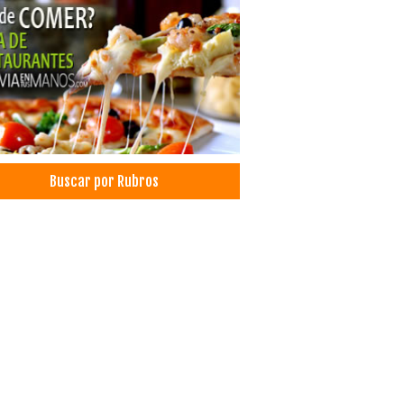
scos
erías
aurantes: Comida Criolla
aurantes: Comida Internacional
aurantes: Comida Italiana
aurantes: Pescados y Mariscos
aurantes: Vegetarianos
venciones
Buscar por Rubros
ntos
as
s
é
és
icios Empresariales
rasquerías
aurantes: Churrasquerías
ros Culturales
s
aurantes: Comida Arabe