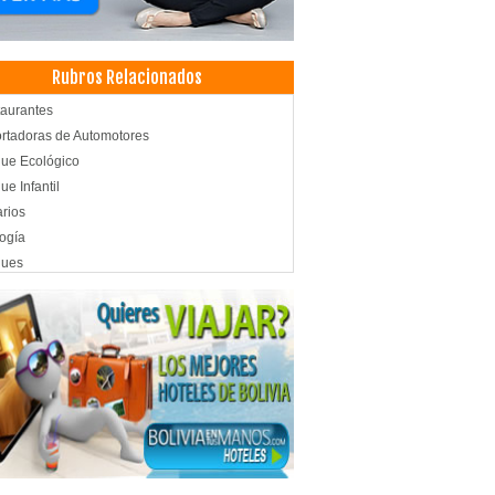
Rubros Relacionados
aurantes
rtadoras de Automotores
ue Ecológico
ue Infantil
rios
ogía
ques
inas
smo Ecológico
ro Turístico
tas
les
lería
ls
ida Rápida
tronomía