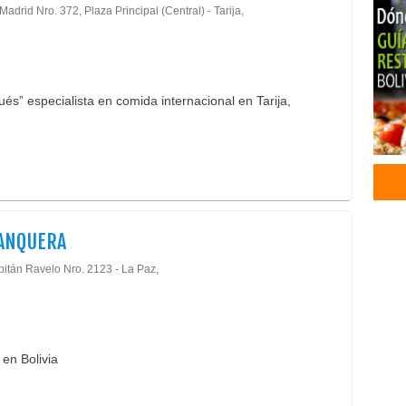
Madrid Nro. 372, Plaza Principal (Central) - Tarija,
Mari
Pizz
Rest
Rest
és” especialista en comida internacional en Tarija,
Rest
Rest
Rest
Con
Eve
Past
Vino
RANQUERA
Caf
Caf
pitán Ravelo Nro. 2123 - La Paz,
Serv
Chur
Rest
Cent
en Bolivia
Pub’
Rest