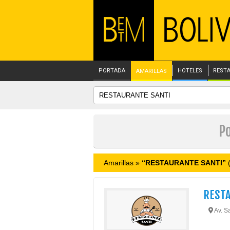
PORTADA
HOTELES
REST
AMARILLAS
P
Amarillas »
“RESTAURANTE SANTI”
(
REST
Av. S