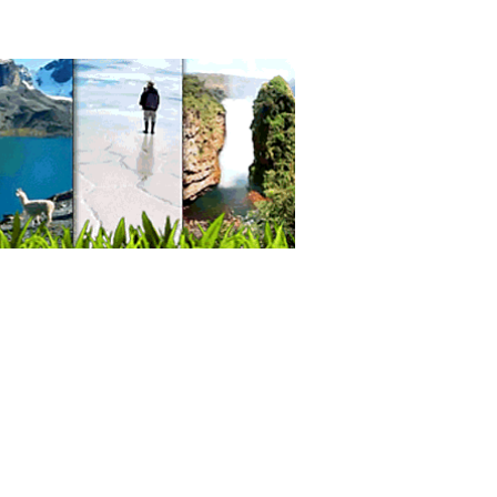
ro Turístico
tas
os
os de ancianos
s de Retiro
as de Reposo
res Geriátricos
res de Ancianos
dencias Geriátricas
ros, Casas de