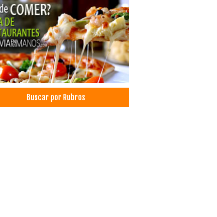
aurantes: Vegetarianos
venciones
ntos
as
s
é
és
icios Empresariales
Buscar por Rubros
rasquerías
icios de Gastronomía
demias
rez
ue Ecológico
ue Infantil
rios
ogía
ques
inas
smo Ecológico