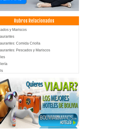
Rubros Relacionados
ados y Mariscos
aurantes
aurantes: Comida Criolla
aurantes: Pescados y Mariscos
les
lería
ls
ida Nacional
aurantes: Comida Internacional
aurantes: Churrasquerías
ado a la Plancha
ida Rápida
tronomía
scos
erías
aurantes: Comida Italiana