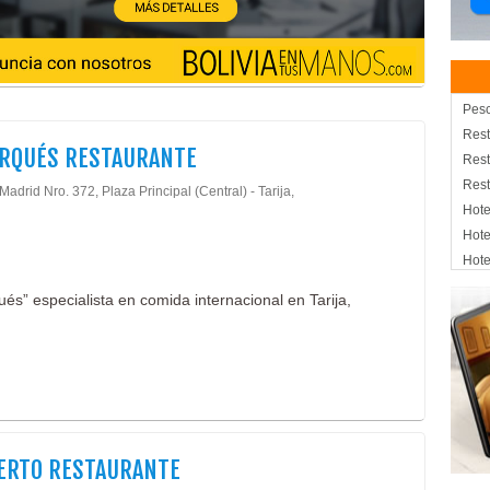
Pesc
Rest
ARQUÉS RESTAURANTE
Rest
Rest
Madrid Nro. 372, Plaza Principal (Central) - Tarija,
Hote
Hote
Hote
Com
és” especialista en comida internacional en Tarija,
Rest
Rest
Pesc
Com
Gas
Mari
Pizz
ERTO RESTAURANTE
Rest