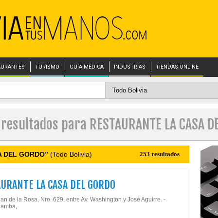
AURANTES
TURISMO
GUÍA MÉDICA
INDUSTRIAS
TIENDAS ONLINE
s resultados para RESTAURANTE LA CASA D
A DEL GORDO”
(Todo Bolivia)
253 resultados
URANTE LA CASA DEL GORDO
an de la Rosa, Nro. 629, entre Av. Washington y José Aguirre. -
amba,