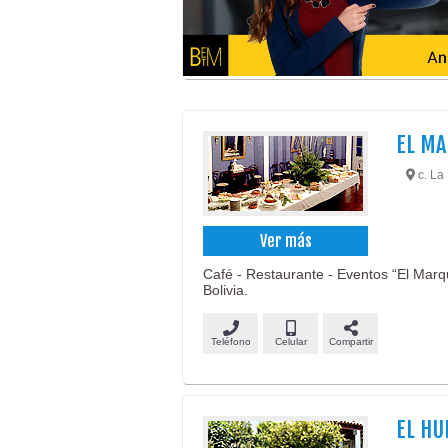
EL M
c. La 
Ver más
Café - Restaurante - Eventos “El Marqu
Bolivia.
Teléfono
Celular
Compartir
EL HU