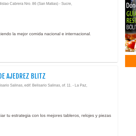
dislao Cabrera Nro. 86 (San Matias) - Sucre,
Rest
Con
Eve
Past
endo la mejor comida nacional e internacional.
Vino
Caf
Caf
Serv
Chur
Serv
DE AJEDREZ BLITZ
Aca
Ajed
isario Salinas, edif. Belisario Salinas, of. 11. - La Paz,
Parq
Parq
Acua
Ecol
r tu estrategia con los mejores tableros, relojes y piezas
Par
Pisc
Turi