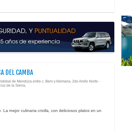
Cent
Pile
Asil
Asil
Casa
Cas
Hoga
Hoga
Resi
Reti
SA DEL CAMBA
istobal de Mendoza entre c. Beni y Alemana, 2do Anillo Norte -
ruz de la Sierra,
. La mejor culinaria criolla, con deliciosos platos en un