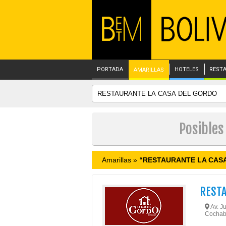
PORTADA
HOTELES
REST
AMARILLAS
Posible
Amarillas »
“RESTAURANTE LA CAS
RESTA
Av. Ju
Cochab