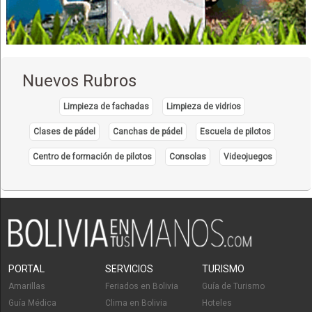
Nuevos Rubros
Limpieza de fachadas
Limpieza de vidrios
Clases de pádel
Canchas de pádel
Escuela de pilotos
Centro de formación de pilotos
Consolas
Videojuegos
PORTAL
SERVICIOS
TURISMO
Amarillas
Feriados en Bolivia
Guía de Turismo
Guía Médica
Clima en Bolivia
Hoteles