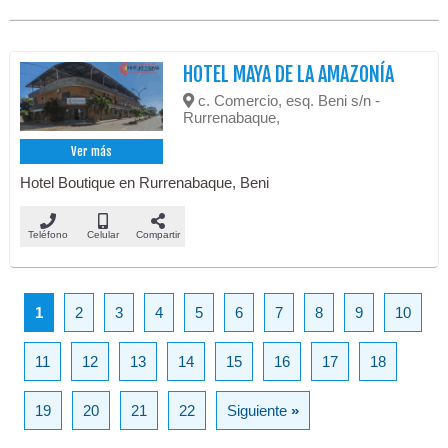
HOTEL MAYA DE LA AMAZONÍA
c. Comercio, esq. Beni s/n -
Rurrenabaque,
Ver más
Hotel Boutique en Rurrenabaque, Beni
Teléfono
Celular
Compartir
1
2
3
4
5
6
7
8
9
10
11
12
13
14
15
16
17
18
19
20
21
22
Siguiente
»