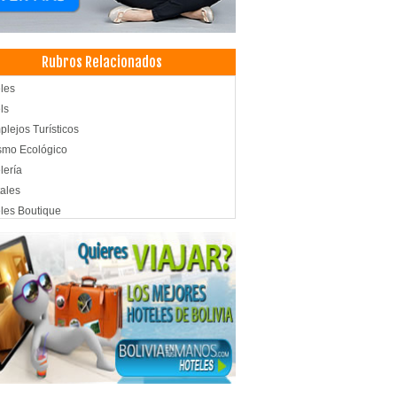
Rubros Relacionados
les
ls
lejos Turísticos
smo Ecológico
lería
ales
les Boutique
pedajes
t Hoteles
melada
entos Naturales
entos Saludables
entos
ribución
ces