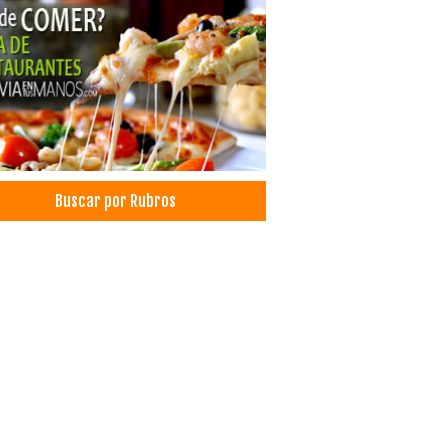
uctos de Limpieza
uctos Naturales
uctos Varios
riales de limpieza
esentaciones
es
omiendas
as
Buscar por Rubros
icio de Buses
sporte de Pasajeros