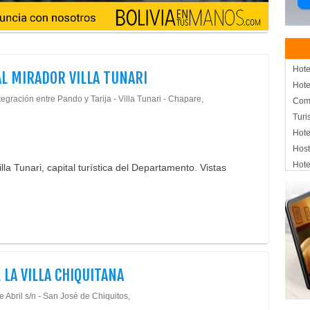
Hote
L MIRADOR VILLA TUNARI
Hote
tegración entre Pando y Tarija - Villa Tunari - Chapare,
Comp
Turi
Hote
Host
Hote
lla Tunari, capital turística del Departamento. Vistas
Hos
Apar
Mer
Alim
Alim
Alim
 LA VILLA CHIQUITANA
Dist
Té
e Abril s/n - San José de Chiquitos,
Dul