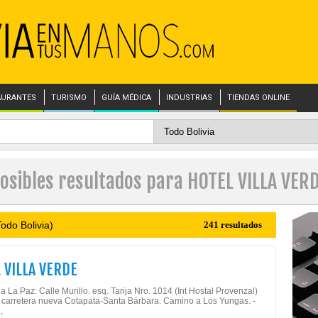
AURANTES
TURISMO
GUÍA MÉDICA
INDUSTRIAS
TIENDAS ONLINE
osibles resultados para HOTEL VILLA VER
odo Bolivia)
241 resultados
 VILLA VERDE
a La Paz: Calle Murillo. esq. Tarija Nro. 1014 (Int Hostal Provenzal)
 carretera nueva Cotapata-Santa Bárbara. Camino a Los Yungas. -
,