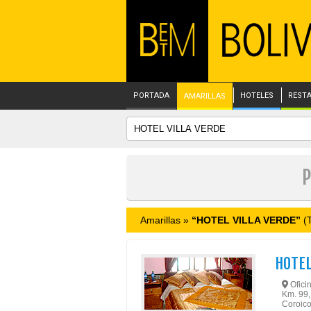
PORTADA
HOTELES
REST
AMARILLAS
P
Amarillas »
“HOTEL VILLA VERDE”
(T
HOTEL
Oficin
Km. 99,
Coroico