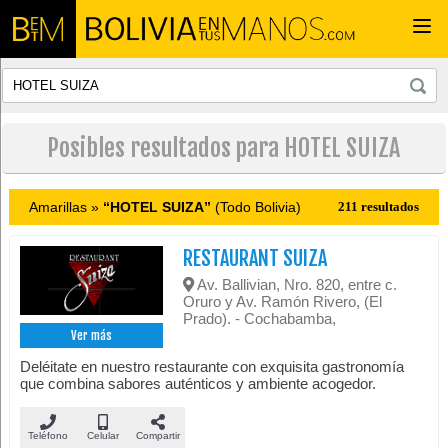
Togg
navi
Posibles resultados para HOTEL SUIZA
Amarillas »
“HOTEL SUIZA”
(Todo Bolivia)
211 resultados
RESTAURANT SUIZA
Av. Ballivian, Nro. 820, entre c.
Oruro y Av. Ramón Rivero, (El
Prado). - Cochabamba,
Ver más
Deléitate en nuestro restaurante con exquisita gastronomía
que combina sabores auténticos y ambiente acogedor.
Teléfono
Celular
Compartir