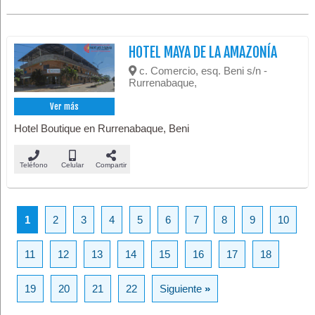
HOTEL MAYA DE LA AMAZONÍA
c. Comercio, esq. Beni s/n -
Rurrenabaque,
Ver más
Hotel Boutique en Rurrenabaque, Beni
Teléfono
Celular
Compartir
1
2
3
4
5
6
7
8
9
10
11
12
13
14
15
16
17
18
19
20
21
22
Siguiente
»