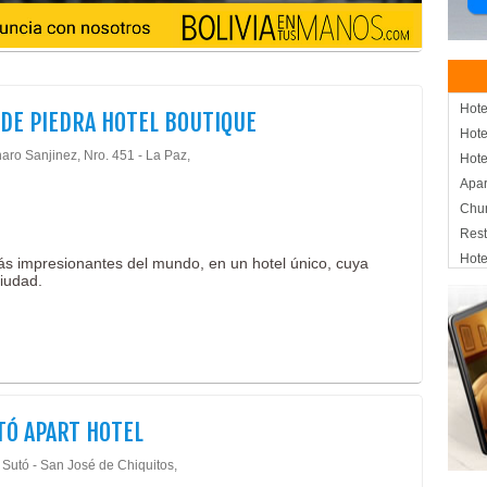
Hote
 DE PIEDRA HOTEL BOUTIQUE
Hote
aro Sanjinez, Nro. 451 - La Paz,
Hote
Apar
Chur
Rest
Hote
ás impresionantes del mundo, en un hotel único, cuya
ciudad.
TÓ APART HOTEL
 Sutó - San José de Chiquitos,