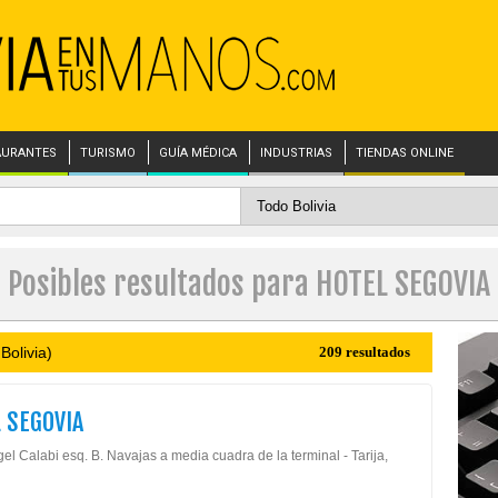
AURANTES
TURISMO
GUÍA MÉDICA
INDUSTRIAS
TIENDAS ONLINE
Posibles resultados para HOTEL SEGOVIA
Bolivia)
209 resultados
 SEGOVIA
el Calabi esq. B. Navajas a media cuadra de la terminal - Tarija,