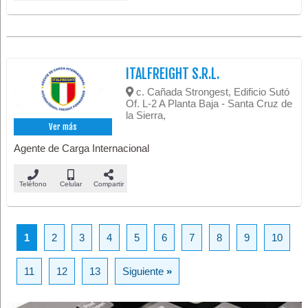
ITALFREIGHT S.R.L.
c. Cañada Strongest, Edificio Sutó
Of. L-2 A Planta Baja - Santa Cruz de
la Sierra,
Ver más
Agente de Carga Internacional
Teléfono
Celular
Compartir
1
2
3
4
5
6
7
8
9
10
11
12
13
Siguiente
»