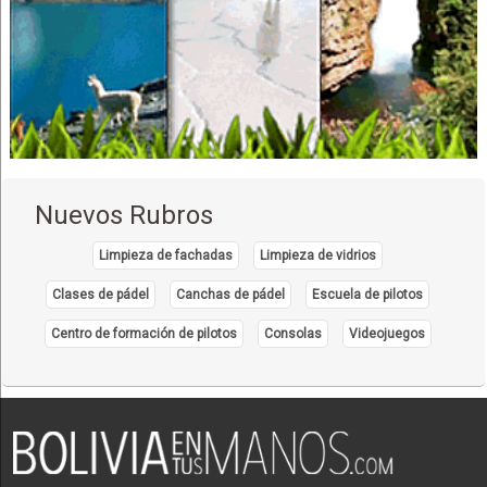
Arquitectos
Consultoras, Empresas
Decoración de Interiores
Instalación de Stand
Administración, Asesores en
Auditores
Consultores Contables
Nuevos Rubros
Servicios Contables y Consultoría
Servicios Empresariales
Limpieza de fachadas
Limpieza de vidrios
Asesoramiento empresarial
Clases de pádel
Canchas de pádel
Escuela de pilotos
Asesoramiento Tributario
Centro de formación de pilotos
Consolas
Videojuegos
Auditoria
Asesoría y Consultora Contable
Auditoria Financiera
Contabilidad externa
Consultores en Administración y Empresa