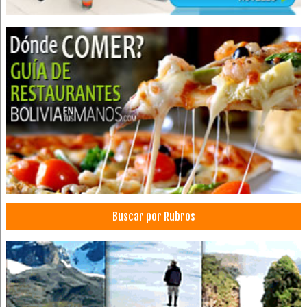
Soluciones Satelitales
Sistemas de vigilancia
Telepresencia
Video Conferencias
Vigilacia Electrónica
Hidrocarburos
Monitoreo y Seguridad
Estaciones de Regasificación
Tecnologías de la información
Telecomunicaciones
Constructoras
Buscar por Rubros
Empresas de Construcción
Decoraciones
Material para Decoraciones
Diseño de Interiores
Arquitectura