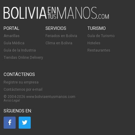
PORTAL
SERVICIOS
TURISMO
Amarillas
Feriados en Bolivia
Guía de Turismo
Guía Médica
Clima en Bolivia
Hoteles
Guía de la Industria
Restaurantes
Tiendas Online Delivery
CONTÁCTENOS
Registre su empresa
Contáctenos por e-mail
© 2004-2026 www.boliviaentusmanos.com
Aviso Legal
SÍGUENOS EN: