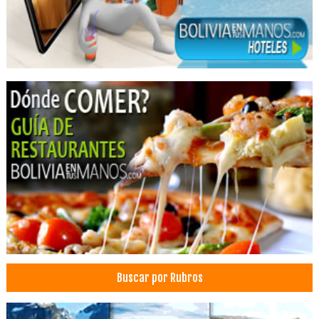
Cirujanos plásticos
Cirugía Plástica
Cirugía Estética
Cirugia Plástica / Estética
Lipoescultura laser
Lipoaspiración
Liposucción
Médicos Cirujanos Plásticos, Estéticos y Reparadores
Bioplastía de glúteos
Centro Médico de Estética
Cirugías de Nariz
Consultorios Médicos
Cirugía de párpados
Estética Corporal
Buscar por Rubros
Glúteos
Médico estético