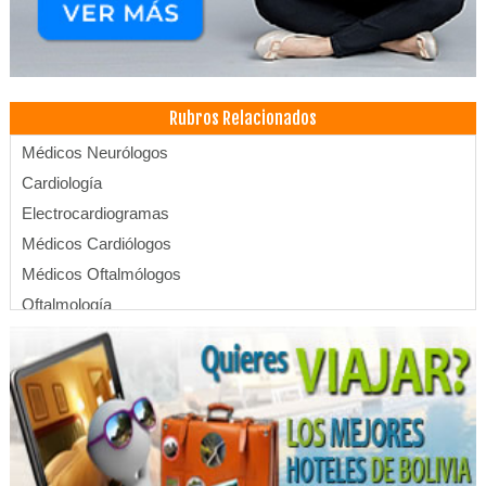
Rubros Relacionados
Médicos Neurólogos
Cardiología
Electrocardiogramas
Médicos Cardiólogos
Médicos Oftalmólogos
Oftalmología
Oculistas
Cirujanos oftalmólogos
Médicos Internistas
Médicos Endocrinólogos
Administración, Asesores en