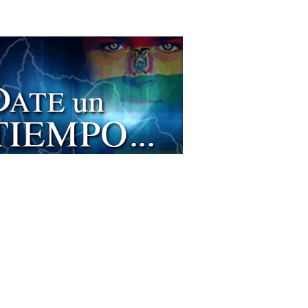
aurantes: Rodizios
nizador de eventos sociales
ros de rehabilitación física y funcional
audiología
oterapia Integral
oterapia
cos Traumatólogos
ología psicomotricidad
pedias
bilitación