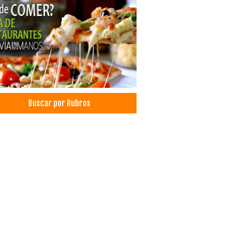
aradores
plastia
gia Plástica / Estética
icas Privadas
d: Centros Médicos
d: Clínicas
as de Pollo
ida Rápida
hichas
Buscar por Rubros
 Deportiva
a para Damas
a
icas particulares
ros Médicos
ica Dental
rasquerías
es a la Parrilla
aurantes
aurantes: Churrasquerías