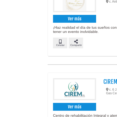
c. An
Ver más
¡Haz realidad el día de tus sueños con
tener un evento inolvidable.
Celular
Compartir
CIREM
c. 6 J
Gas Cen
Ver más
Centro de rehabilitación Integral y at