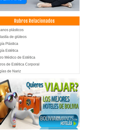
Rubros Relacionados
janos plásticos
lastía de glúteos
gía Plástica
gía Estética
ro Médico de Estética
ros de Estética Corporal
gías de Nariz
gía de párpados
tica Corporal
eos
escultura laser
illing
aspiración
succión
transferencia
cos Cirujanos Plásticos, Estéticos y