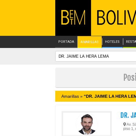
PORTADA
HOTELES
REST
AMARILLAS
Pos
Amarillas »
“DR. JAIME LA HERA LE
DR. J
Av. Sá
piso 1, 