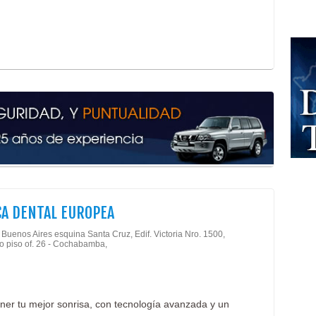
Rest
Orga
Cent
Fono
Fisi
Fisi
Médi
Neur
Orto
Reha
CA DENTAL EUROPEA
Buenos Aires esquina Santa Cruz, Edif. Victoria Nro. 1500,
 piso of. 26 - Cochabamba,
ener tu mejor sonrisa, con tecnología avanzada y un