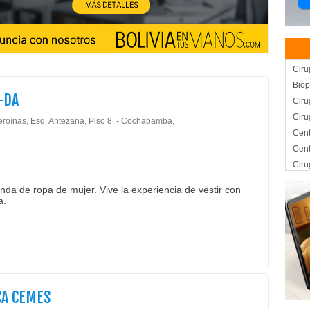
Ciru
Biop
-DA
Ciru
Ciru
eroínas, Esq. Antezana, Piso 8. - Cochabamba,
Cent
Cent
Ciru
Ciru
da de ropa de mujer. Vive la experiencia de vestir con
Esté
a.
Glút
Lipo
Lipof
Lipo
Lipo
Lipo
CA CEMES
Médi