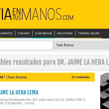
AURANTES
TURISMO
GUÍA MÉDICA
INDUSTRIAS
TIENDAS ONLINE
ibles resultados para DR. JAIME LA HERA 
MA”
(Todo Bolivia)
22 resultados
AIME LA HERA LEMA
nchez Bustamante Nro. 487, entre calles 10 y 11, Edificio CBC II,
ofic. 2 (Calacoto). - La Paz,