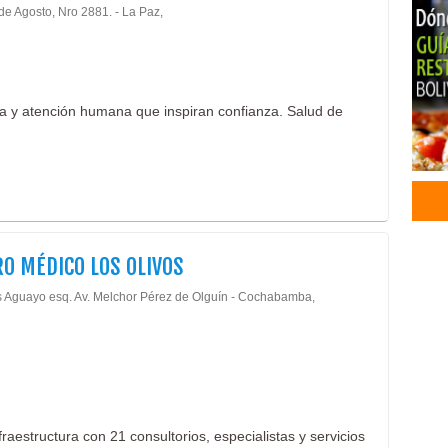
Rep
de Agosto, Nro 2881. - La Paz,
Rino
Ciru
Clín
Salu
a y atención humana que inspiran confianza. Salud de
Salu
Alit
Com
Salc
Ropa
Rop
O MÉDICO LOS OLIVOS
Rop
Clín
 Aguayo esq. Av. Melchor Pérez de Olguín - Cochabamba,
Cent
Clín
Chur
Carn
Rest
Rest
aestructura con 21 consultorios, especialistas y servicios