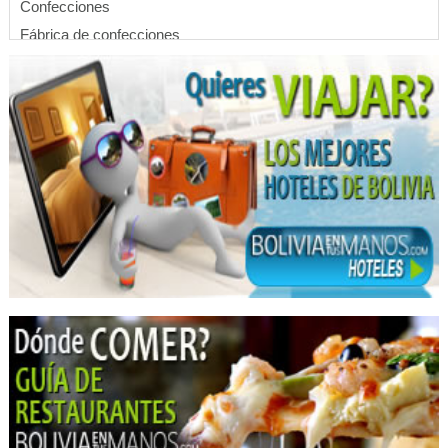
Confecciones
Fábrica de confecciones
Bordados Computarizados
Bordados
Trajes Típicos
Trajes Folklóricos
Estandartes
Bordados de Estandartes
Trajes de Moreno
Ropa para Santitos
Ropa para Danzarines
Serigrafía
Estampados
Serigrafía: Artículos, Materiales
Ropa Promocional
Merchandising