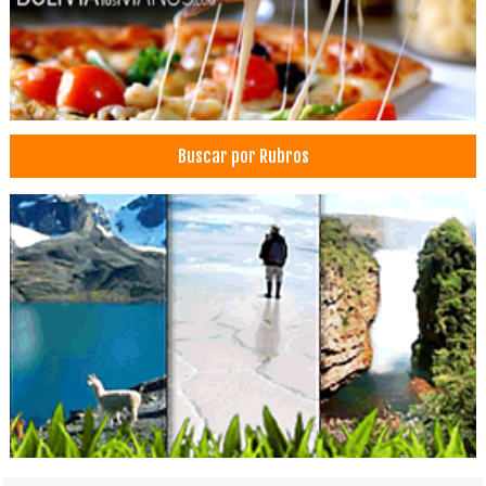
Arte Gráfico
Poleras
Gorras
Publicidad, Artículos para
Serigrafia con Viniles
Buscar por Rubros
Artículos Deportivos
Camisas
Camisas de trabajo
Ropa Deportiva
Ropa de Trabajo
Sublimados
Uniformes deportivos
Bioseguridad
Minería: Equipos, Maquinaria, Materiales
Seguridad Industrial: Alarmas, Equipos
Ropa Industrial