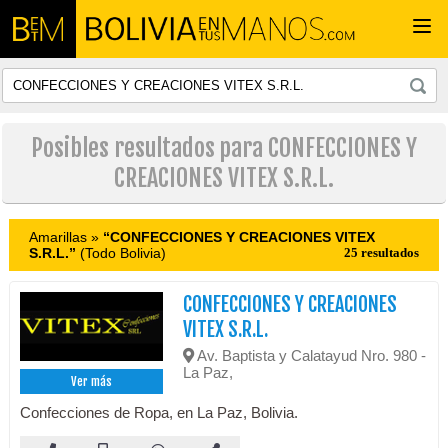
Togg
navi
Posibles resultados para CONFECCIONES Y
CREACIONES VITEX S.R.L.
Amarillas »
“CONFECCIONES Y CREACIONES VITEX
S.R.L.”
(Todo Bolivia)
25 resultados
CONFECCIONES Y CREACIONES
VITEX S.R.L.
Av. Baptista y Calatayud Nro. 980 -
La Paz,
Ver más
Confecciones de Ropa, en La Paz, Bolivia.