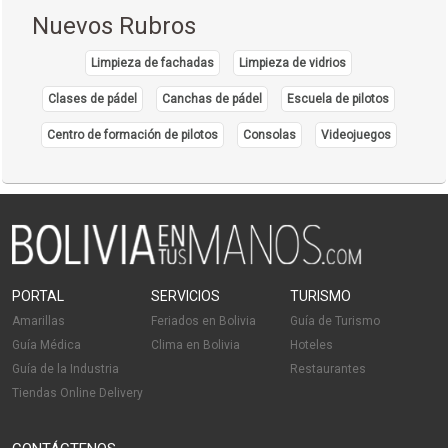
Ferreterías
Nuevos Rubros
Overoles
Calzados Industriales
Limpieza de fachadas
Limpieza de vidrios
Fiestas Infantiles
Clases de pádel
Canchas de pádel
Escuela de pilotos
Arte Decorativo
Centro de formación de pilotos
Consolas
Videojuegos
Decoraciones
Globos
Cumpleaños
Capacitación
Decoración de Cumpleaños Infantiles
Decoración con Globos
PORTAL
SERVICIOS
TURISMO
Globos de Helio
Amarillas
Feriados en Bolivia
Guía de Turismo
Material para decoración
Guía Médica
Clima en Bolivia
Hoteles
Cursos de manualidades
Guía de la Industria
Restaurantes
Tiendas Online Delivery
Bouquets de globos
Fábrica de Ropa Deportiva