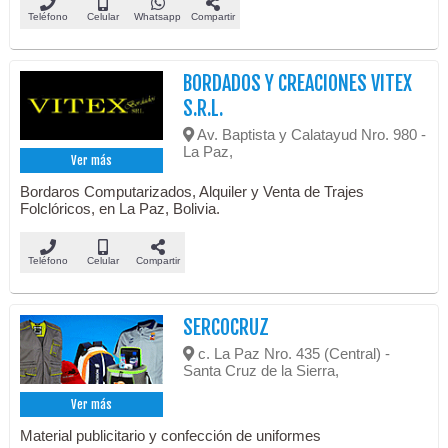
Teléfono
Celular
Whatsapp
Compartir
BORDADOS Y CREACIONES VITEX
S.R.L.
Av. Baptista y Calatayud Nro. 980 -
La Paz,
Ver más
Bordaros Computarizados, Alquiler y Venta de Trajes
Folclóricos, en La Paz, Bolivia.
Teléfono
Celular
Compartir
SERCOCRUZ
c. La Paz Nro. 435 (Central) -
Santa Cruz de la Sierra,
Ver más
Material publicitario y confección de uniformes